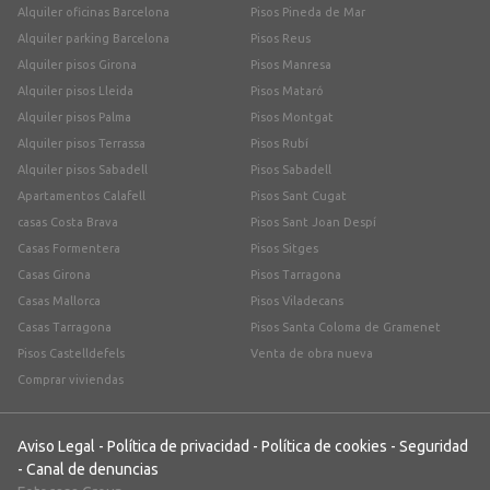
Alquiler oficinas Barcelona
Pisos Pineda de Mar
Alquiler parking Barcelona
Pisos Reus
Alquiler pisos Girona
Pisos Manresa
Alquiler pisos Lleida
Pisos Mataró
Alquiler pisos Palma
Pisos Montgat
Alquiler pisos Terrassa
Pisos Rubí
Alquiler pisos Sabadell
Pisos Sabadell
Apartamentos Calafell
Pisos Sant Cugat
casas Costa Brava
Pisos Sant Joan Despí
Casas Formentera
Pisos Sitges
Casas Girona
Pisos Tarragona
Casas Mallorca
Pisos Viladecans
Casas Tarragona
Pisos Santa Coloma de Gramenet
Pisos Castelldefels
Venta de obra nueva
Comprar viviendas
Aviso Legal
-
Política de privacidad
-
Política de cookies
-
Seguridad
-
Canal de denuncias