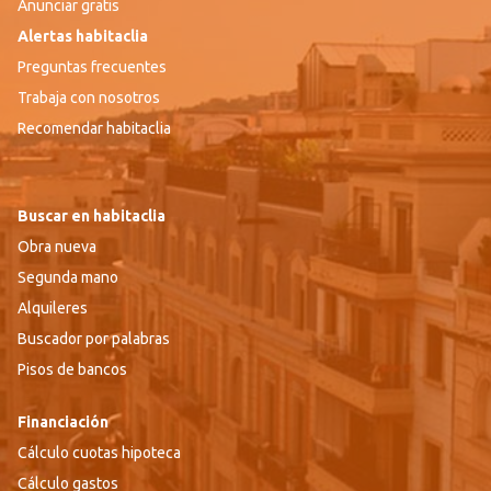
Anunciar gratis
Alertas habitaclia
Preguntas frecuentes
Trabaja con nosotros
Recomendar habitaclia
Buscar en habitaclia
Obra nueva
Segunda mano
Alquileres
Buscador por palabras
Pisos de bancos
Financiación
Cálculo cuotas hipoteca
Cálculo gastos