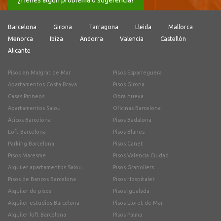
¿Tienes algún problema o sugerencia?
Barcelona
Girona
Tarragona
Lleida
Mallorca
Menorca
Ibiza
Andorra
Valencia
Castellón
Alicante
Pisos en Malgrat de Mar
Pisos Esparreguera
Apartamentos Costa Brava
Pisos Girona
Casas Pirineos
Obra nueva
Apartamentos Salou
Oficinas Barcelona
Áticos Barcelona
Pisos Badalona
Loft Barcelona
Pisos Blanes
Parking Barcelona
Pisos Canet
Pisos Maresme
Pisos Valencia Ciudad
Alquiler apartamentos Salou
Pisos Granollers
Pisos de Bancos Barcelona
Pisos Hospitalet
Alquiler de pisos
Pisos Igualada
Alquiler estudios Barcelona
Pisos Lloret de Mar
Alquiler loft Barcelona
Pisos Palma