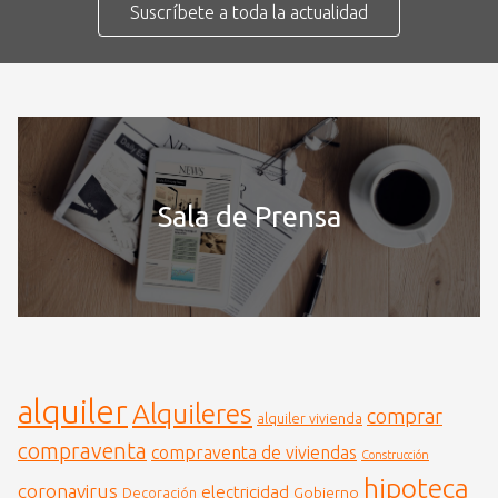
Suscríbete a toda la actualidad
Sala de Prensa
alquiler
Alquileres
comprar
alquiler vivienda
compraventa
compraventa de viviendas
Construcción
hipoteca
coronavirus
electricidad
Gobierno
Decoración