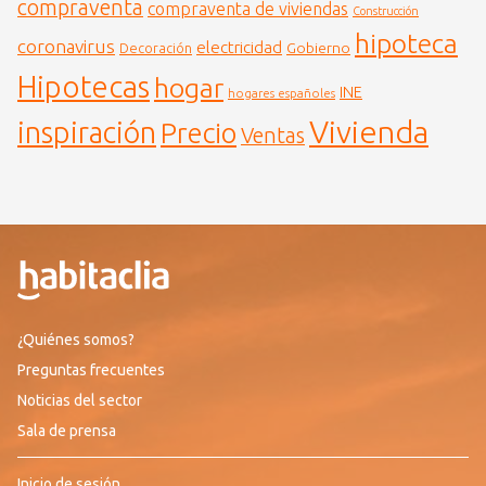
compraventa
compraventa de viviendas
Construcción
hipoteca
coronavirus
electricidad
Gobierno
Decoración
Hipotecas
hogar
INE
hogares españoles
Vivienda
inspiración
Precio
Ventas
¿Quiénes somos?
Preguntas frecuentes
Noticias del sector
Sala de prensa
Inicio de sesión