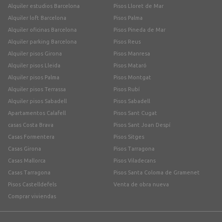
Alquiler estudios Barcelona
Pisos Lloret de Mar
Alquiler loft Barcelona
Pisos Palma
Alquiler oficinas Barcelona
Pisos Pineda de Mar
Alquiler parking Barcelona
Pisos Reus
Alquiler pisos Girona
Pisos Manresa
Alquiler pisos Lleida
Pisos Mataró
Alquiler pisos Palma
Pisos Montgat
Alquiler pisos Terrassa
Pisos Rubí
Alquiler pisos Sabadell
Pisos Sabadell
Apartamentos Calafell
Pisos Sant Cugat
casas Costa Brava
Pisos Sant Joan Despí
Casas Formentera
Pisos Sitges
Casas Girona
Pisos Tarragona
Casas Mallorca
Pisos Viladecans
Casas Tarragona
Pisos Santa Coloma de Gramenet
Pisos Castelldefels
Venta de obra nueva
Comprar viviendas