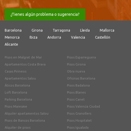
¿Tienes algún problema o sugerencia?
Barcelona
Girona
Tarragona
Lleida
Mallorca
Menorca
Ibiza
Andorra
Valencia
Castellón
Alicante
Pisos en Malgrat de Mar
Pisos Esparreguera
Apartamentos Costa Brava
Pisos Girona
Casas Pirineos
Obra nueva
Apartamentos Salou
Oficinas Barcelona
Áticos Barcelona
Pisos Badalona
Loft Barcelona
Pisos Blanes
Parking Barcelona
Pisos Canet
Pisos Maresme
Pisos Valencia Ciudad
Alquiler apartamentos Salou
Pisos Granollers
Pisos de Bancos Barcelona
Pisos Hospitalet
Alquiler de pisos
Pisos Igualada