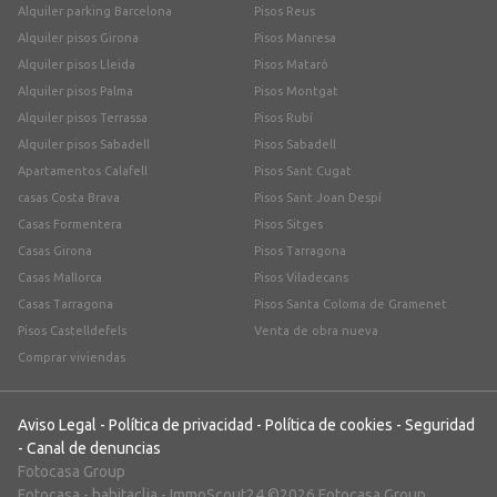
Alquiler parking Barcelona
Pisos Reus
Alquiler pisos Girona
Pisos Manresa
Alquiler pisos Lleida
Pisos Mataró
Alquiler pisos Palma
Pisos Montgat
Alquiler pisos Terrassa
Pisos Rubí
Alquiler pisos Sabadell
Pisos Sabadell
Apartamentos Calafell
Pisos Sant Cugat
casas Costa Brava
Pisos Sant Joan Despí
Casas Formentera
Pisos Sitges
Casas Girona
Pisos Tarragona
Casas Mallorca
Pisos Viladecans
Casas Tarragona
Pisos Santa Coloma de Gramenet
Pisos Castelldefels
Venta de obra nueva
Comprar viviendas
Aviso Legal
-
Política de privacidad
-
Política de cookies
-
Seguridad
-
Canal de denuncias
Fotocasa Group
Fotocasa
-
habitaclia
-
ImmoScout24
©2026 Fotocasa Group,