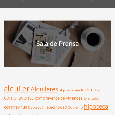
Sala de Prensa
alquiler
Alquileres
comprar
alquiler vivienda
compraventa
compraventa de viviendas
Construcción
hipoteca
coronavirus
electricidad
Gobierno
Decoración