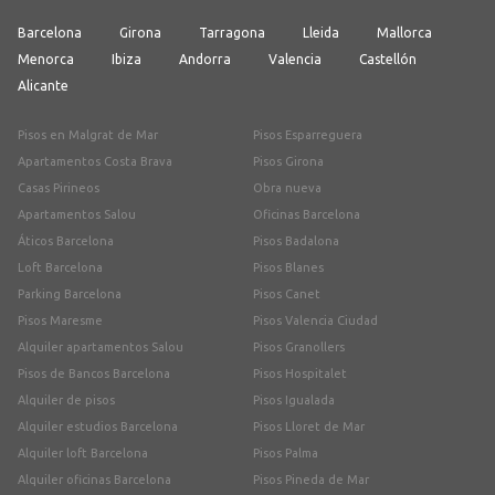
Barcelona
Girona
Tarragona
Lleida
Mallorca
Menorca
Ibiza
Andorra
Valencia
Castellón
Alicante
Pisos en Malgrat de Mar
Pisos Esparreguera
Apartamentos Costa Brava
Pisos Girona
Casas Pirineos
Obra nueva
Apartamentos Salou
Oficinas Barcelona
Áticos Barcelona
Pisos Badalona
Loft Barcelona
Pisos Blanes
Parking Barcelona
Pisos Canet
Pisos Maresme
Pisos Valencia Ciudad
Alquiler apartamentos Salou
Pisos Granollers
Pisos de Bancos Barcelona
Pisos Hospitalet
Alquiler de pisos
Pisos Igualada
Alquiler estudios Barcelona
Pisos Lloret de Mar
Alquiler loft Barcelona
Pisos Palma
Alquiler oficinas Barcelona
Pisos Pineda de Mar