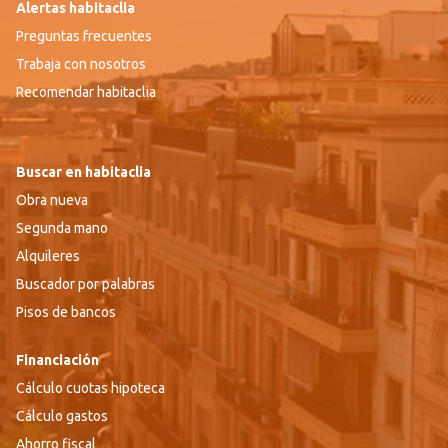
Alertas habitaclia
Preguntas frecuentes
Trabaja con nosotros
Recomendar habitaclia
Buscar en habitaclia
Obra nueva
Segunda mano
Alquileres
Buscador por palabras
Pisos de bancos
Financiación
Cálculo cuotas hipoteca
Cálculo gastos
Ahorro fiscal