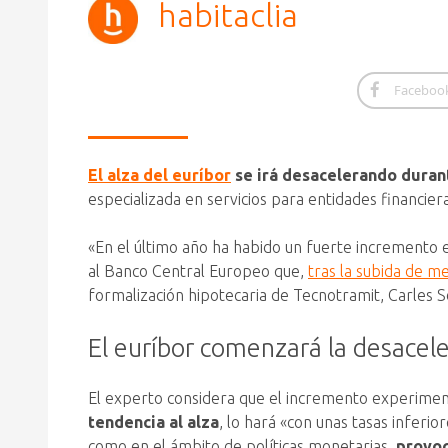
habitaclia
Faceboo
El alza del euríbor
se irá desacelerando durant
especializada en servicios para entidades financier
«En el último año ha habido un fuerte incremento 
al Banco Central Europeo que,
tras la subida de me
formalización hipotecaria de Tecnotramit, Carles S
El euríbor comenzará la desacel
El experto considera que el incremento experimen
tendencia al alza
, lo hará «con unas tasas inferi
como en el ámbito de políticas monetarias,
provoc