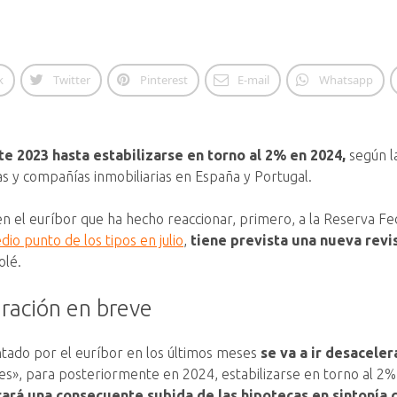
k
Twitter
Pinterest
E-mail
Whatsapp
e 2023 hasta estabilizarse en torno al 2% en 2024,
según l
as y compañías inmobiliarias en España y Portugal.
en el euríbor que ha hecho reaccionar, primero, a la Reserva Fe
dio punto de los tipos en julio
,
tiene prevista una nueva rev
olé.
eración en breve
tado por el euríbor en los últimos meses
se va a ir desacele
ores», para posteriormente en 2024, estabilizarse en torno al 2%
ará una consecuente subida de las hipotecas en sintonía c