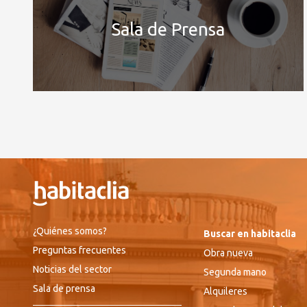
Sala de Prensa
¿Quiénes somos?
Buscar en habitaclia
Preguntas frecuentes
Obra nueva
Noticias del sector
Segunda mano
Sala de prensa
Alquileres