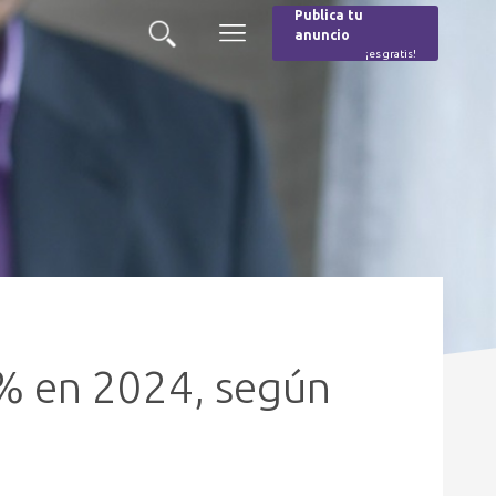
Publica tu
anuncio
Buscar
Menú
¡es gratis!
Burger
 2% en 2024, según