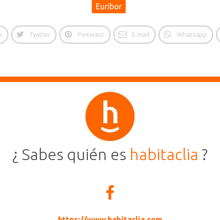
Euribor
k
Twitter
Pinterest
E-mail
Whatsapp
¿ Sabes quién es
habitaclia
?
https://www.habitaclia.com