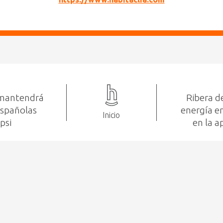
e mantendrá
Ribera d
españolas
energía en
Inicio
psi
en la a