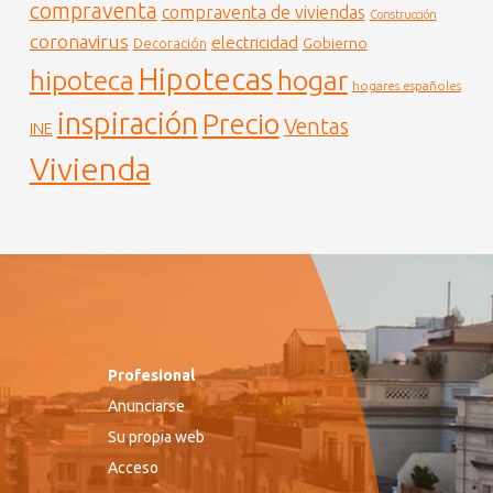
compraventa
compraventa de viviendas
Construcción
coronavirus
electricidad
Gobierno
Decoración
Hipotecas
hogar
hipoteca
hogares españoles
inspiración
Precio
Ventas
INE
Vivienda
Profesional
Anunciarse
Su propia web
Acceso