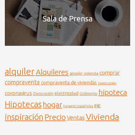
Sala de Prensa
alquiler
Alquileres
comprar
alquiler vivienda
compraventa
compraventa de viviendas
Construcción
hipoteca
coronavirus
electricidad
Gobierno
Decoración
Hipotecas
hogar
INE
hogares españoles
Vivienda
inspiración
Precio
Ventas