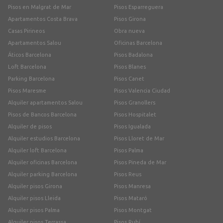
Pisos en Malgrat de Mar
Pisos Esparreguera
Apartamentos Costa Brava
Pisos Girona
Casas Pirineos
Obra nueva
Apartamentos Salou
Oficinas Barcelona
Áticos Barcelona
Pisos Badalona
Loft Barcelona
Pisos Blanes
Parking Barcelona
Pisos Canet
Pisos Maresme
Pisos Valencia Ciudad
Alquiler apartamentos Salou
Pisos Granollers
Pisos de Bancos Barcelona
Pisos Hospitalet
Alquiler de pisos
Pisos Igualada
Alquiler estudios Barcelona
Pisos Lloret de Mar
Alquiler loft Barcelona
Pisos Palma
Alquiler oficinas Barcelona
Pisos Pineda de Mar
Alquiler parking Barcelona
Pisos Reus
Alquiler pisos Girona
Pisos Manresa
Alquiler pisos Lleida
Pisos Mataró
Alquiler pisos Palma
Pisos Montgat
Alquiler pisos Terrassa
Pisos Rubí