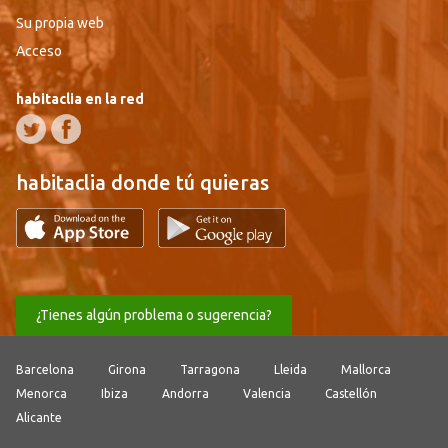
Su propia web
Acceso
habitaclia en la red
habitaclia donde tú quieras
¿Tienes algún problema o sugerencia?
Barcelona
Girona
Tarragona
Lleida
Mallorca
Menorca
Ibiza
Andorra
Valencia
Castellón
Alicante