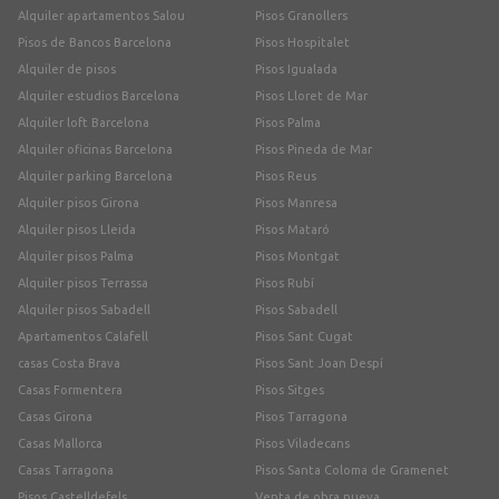
Alquiler apartamentos Salou
Pisos Granollers
Pisos de Bancos Barcelona
Pisos Hospitalet
Alquiler de pisos
Pisos Igualada
Alquiler estudios Barcelona
Pisos Lloret de Mar
Alquiler loft Barcelona
Pisos Palma
Alquiler oficinas Barcelona
Pisos Pineda de Mar
Alquiler parking Barcelona
Pisos Reus
Alquiler pisos Girona
Pisos Manresa
Alquiler pisos Lleida
Pisos Mataró
Alquiler pisos Palma
Pisos Montgat
Alquiler pisos Terrassa
Pisos Rubí
Alquiler pisos Sabadell
Pisos Sabadell
Apartamentos Calafell
Pisos Sant Cugat
casas Costa Brava
Pisos Sant Joan Despí
Casas Formentera
Pisos Sitges
Casas Girona
Pisos Tarragona
Casas Mallorca
Pisos Viladecans
Casas Tarragona
Pisos Santa Coloma de Gramenet
Pisos Castelldefels
Venta de obra nueva