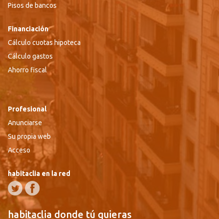
Pisos de bancos
Financiación
Cálculo cuotas hipoteca
Cálculo gastos
Ahorro fiscal
Profesional
Anunciarse
Su propia web
Acceso
habitaclia en la red
habitaclia donde tú quieras