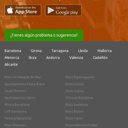
¿Tienes algún problema o sugerencia?
Barcelona
Girona
Tarragona
Lleida
Mallorca
Menorca
Ibiza
Andorra
Valencia
Castellón
Alicante
Pisos en Malgrat de Mar
Pisos Esparreguera
Apartamentos Costa Brava
Pisos Girona
Casas Pirineos
Obra nueva
Apartamentos Salou
Oficinas Barcelona
Áticos Barcelona
Pisos Badalona
Loft Barcelona
Pisos Blanes
Parking Barcelona
Pisos Canet
Pisos Maresme
Pisos Valencia Ciudad