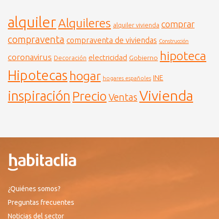
alquiler
Alquileres
comprar
alquiler vivienda
compraventa
compraventa de viviendas
Construcción
hipoteca
coronavirus
electricidad
Gobierno
Decoración
Hipotecas
hogar
INE
hogares españoles
Vivienda
inspiración
Precio
Ventas
¿Quiénes somos?
Preguntas frecuentes
Noticias del sector