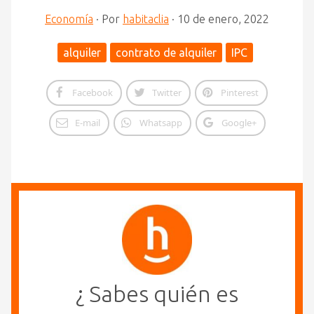
Economía
·
Por
habitaclia
·
10 de enero, 2022
alquiler
contrato de alquiler
IPC
Facebook
Twitter
Pinterest
E-mail
Whatsapp
Google+
¿ Sabes quién es