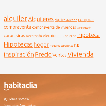
alquiler
Alquileres
comprar
alquiler vivienda
compraventa
compraventa de viviendas
Construcción
hipoteca
coronavirus
electricidad
Gobierno
Decoración
Hipotecas
hogar
INE
hogares españoles
Vivienda
inspiración
Precio
Ventas
¿Quiénes somos?
Preguntas frecuentes