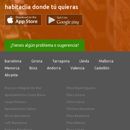
habitaclia donde tú quieras
¿Tienes algún problema o sugerencia?
Barcelona
Girona
Tarragona
Lleida
Mallorca
Menorca
Ibiza
Andorra
Valencia
Castellón
Alicante
Pisos en Malgrat de Mar
Pisos Esparreguera
Apartamentos Costa Brava
Pisos Girona
Casas Pirineos
Obra nueva
Apartamentos Salou
Oficinas Barcelona
Áticos Barcelona
Pisos Badalona
Loft Barcelona
Pisos Blanes
Parking Barcelona
Pisos Canet