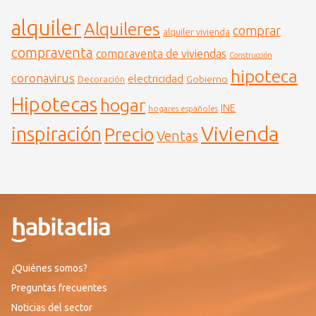
alquiler
Alquileres
comprar
alquiler vivienda
compraventa
compraventa de viviendas
Construcción
hipoteca
coronavirus
electricidad
Gobierno
Decoración
Hipotecas
hogar
INE
hogares españoles
Vivienda
inspiración
Precio
Ventas
¿Quiénes somos?
Preguntas frecuentes
Noticias del sector