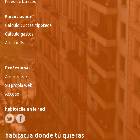
Pisos de bancos
Financiación
Cálculo cuotas hipoteca
Cálculo gastos
Ahorro fiscal
Profesional
Anunciarse
Su propia web
Acceso
habitaclia en la red
habitaclia donde tú quieras