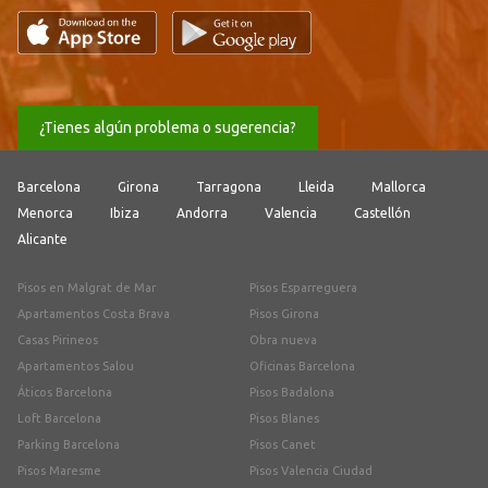
¿Tienes algún problema o sugerencia?
Barcelona
Girona
Tarragona
Lleida
Mallorca
Menorca
Ibiza
Andorra
Valencia
Castellón
Alicante
Pisos en Malgrat de Mar
Pisos Esparreguera
Apartamentos Costa Brava
Pisos Girona
Casas Pirineos
Obra nueva
Apartamentos Salou
Oficinas Barcelona
Áticos Barcelona
Pisos Badalona
Loft Barcelona
Pisos Blanes
Parking Barcelona
Pisos Canet
Pisos Maresme
Pisos Valencia Ciudad