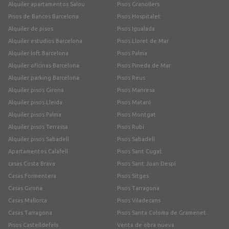
Alquiler apartamentos Salou
Pisos Granollers
Pisos de Bancos Barcelona
Pisos Hospitalet
Alquiler de pisos
Pisos Igualada
Alquiler estudios Barcelona
Pisos Lloret de Mar
Alquiler loft Barcelona
Pisos Palma
Alquiler oficinas Barcelona
Pisos Pineda de Mar
Alquiler parking Barcelona
Pisos Reus
Alquiler pisos Girona
Pisos Manresa
Alquiler pisos Lleida
Pisos Mataró
Alquiler pisos Palma
Pisos Montgat
Alquiler pisos Terrassa
Pisos Rubí
Alquiler pisos Sabadell
Pisos Sabadell
Apartamentos Calafell
Pisos Sant Cugat
casas Costa Brava
Pisos Sant Joan Despí
Casas Formentera
Pisos Sitges
Casas Girona
Pisos Tarragona
Casas Mallorca
Pisos Viladecans
Casas Tarragona
Pisos Santa Coloma de Gramenet
Pisos Castelldefels
Venta de obra nueva