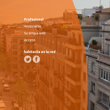
Profesional
Anunciarse
Su propia web
Acceso
habitaclia en la red