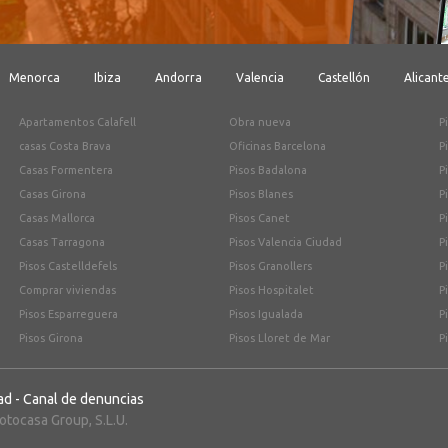
Menorca
Ibiza
Andorra
Valencia
Castellón
Alicant
Apartamentos Calafell
Obra nueva
P
casas Costa Brava
Oficinas Barcelona
P
Casas Formentera
Pisos Badalona
P
Casas Girona
Pisos Blanes
P
Casas Mallorca
Pisos Canet
P
Casas Tarragona
Pisos Valencia Ciudad
P
Pisos Castelldefels
Pisos Granollers
P
Comprar viviendas
Pisos Hospitalet
P
Pisos Esparreguera
Pisos Igualada
P
Pisos Girona
Pisos Lloret de Mar
P
ad
-
Canal de denuncias
tocasa Group, S.L.U.