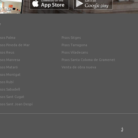
e
isos Palma
Pisos Sitges
isos Pineda de Mar
Pisos Tarragona
isos Reus
Pisos Viladecans
isos Manresa
Pisos Santa Coloma de Gramenet
isos Mataró
Venta de obra nueva
isos Montgat
isos Rubí
isos Sabadell
isos Sant Cugat
isos Sant Joan Despí
;)