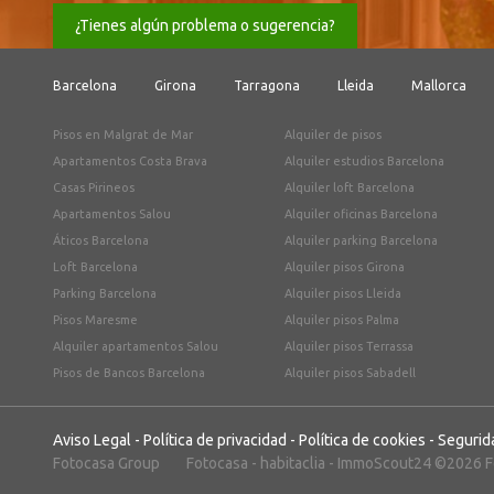
¿Tienes algún problema o sugerencia?
Barcelona
Girona
Tarragona
Lleida
Mallorca
Pisos en Malgrat de Mar
Alquiler de pisos
Apartamentos Costa Brava
Alquiler estudios Barcelona
Casas Pirineos
Alquiler loft Barcelona
Apartamentos Salou
Alquiler oficinas Barcelona
Áticos Barcelona
Alquiler parking Barcelona
Loft Barcelona
Alquiler pisos Girona
Parking Barcelona
Alquiler pisos Lleida
Pisos Maresme
Alquiler pisos Palma
Alquiler apartamentos Salou
Alquiler pisos Terrassa
Pisos de Bancos Barcelona
Alquiler pisos Sabadell
Aviso Legal
-
Política de privacidad
-
Política de cookies
-
Segurid
Fotocasa Group
Fotocasa
-
habitaclia
-
ImmoScout24
©2026 Fo