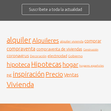
Suscríbete a toda la actualidad
alquiler
Alquileres
comprar
alquiler vivienda
compraventa
compraventa de viviendas
Construcción
coronavirus
electricidad
Gobierno
Decoración
Hipotecas
hogar
hipoteca
hogares españoles
inspiración
Precio
Ventas
INE
Vivienda