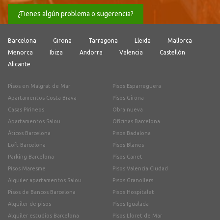
¿Tienes algún problema o sugerencia?
Barcelona
Girona
Tarragona
Lleida
Mallorca
Menorca
Ibiza
Andorra
Valencia
Castellón
Alicante
Pisos en Malgrat de Mar
Pisos Esparreguera
Apartamentos Costa Brava
Pisos Girona
Casas Pirineos
Obra nueva
Apartamentos Salou
Oficinas Barcelona
Áticos Barcelona
Pisos Badalona
Loft Barcelona
Pisos Blanes
Parking Barcelona
Pisos Canet
Pisos Maresme
Pisos Valencia Ciudad
Alquiler apartamentos Salou
Pisos Granollers
Pisos de Bancos Barcelona
Pisos Hospitalet
Alquiler de pisos
Pisos Igualada
Alquiler estudios Barcelona
Pisos Lloret de Mar