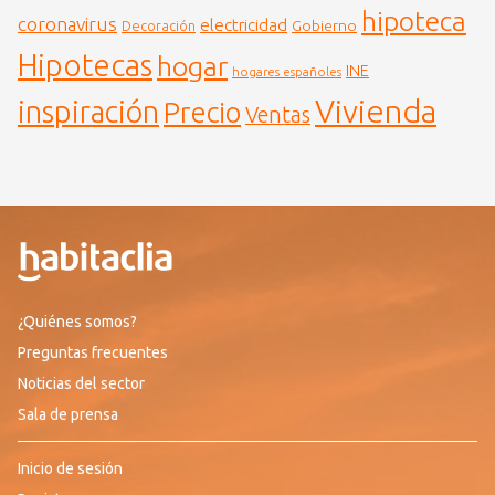
hipoteca
coronavirus
electricidad
Gobierno
Decoración
Hipotecas
hogar
INE
hogares españoles
Vivienda
inspiración
Precio
Ventas
¿Quiénes somos?
Preguntas frecuentes
Noticias del sector
Sala de prensa
Inicio de sesión