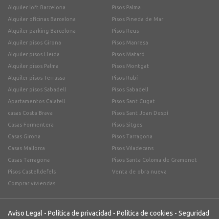
Alquiler loft Barcelona
Pisos Palma
Alquiler oficinas Barcelona
Pisos Pineda de Mar
Alquiler parking Barcelona
Pisos Reus
Alquiler pisos Girona
Pisos Manresa
Alquiler pisos Lleida
Pisos Mataró
Alquiler pisos Palma
Pisos Montgat
Alquiler pisos Terrassa
Pisos Rubí
Alquiler pisos Sabadell
Pisos Sabadell
Apartamentos Calafell
Pisos Sant Cugat
casas Costa Brava
Pisos Sant Joan Despí
Casas Formentera
Pisos Sitges
Casas Girona
Pisos Tarragona
Casas Mallorca
Pisos Viladecans
Casas Tarragona
Pisos Santa Coloma de Gramenet
Pisos Castelldefels
Venta de obra nueva
Comprar viviendas
Aviso Legal
-
Política de privacidad
-
Política de cookies
-
Seguridad