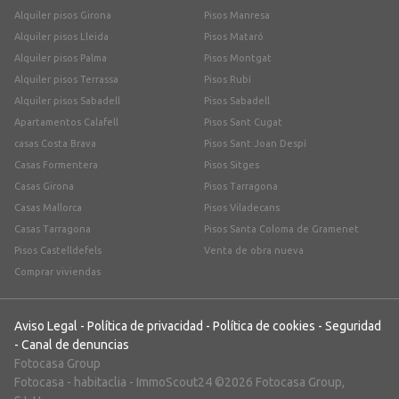
Alquiler pisos Girona
Pisos Manresa
Alquiler pisos Lleida
Pisos Mataró
Alquiler pisos Palma
Pisos Montgat
Alquiler pisos Terrassa
Pisos Rubí
Alquiler pisos Sabadell
Pisos Sabadell
Apartamentos Calafell
Pisos Sant Cugat
casas Costa Brava
Pisos Sant Joan Despí
Casas Formentera
Pisos Sitges
Casas Girona
Pisos Tarragona
Casas Mallorca
Pisos Viladecans
Casas Tarragona
Pisos Santa Coloma de Gramenet
Pisos Castelldefels
Venta de obra nueva
Comprar viviendas
Aviso Legal
-
Política de privacidad
-
Política de cookies
-
Seguridad
-
Canal de denuncias
Fotocasa Group
Fotocasa
-
habitaclia
-
ImmoScout24
©2026 Fotocasa Group,