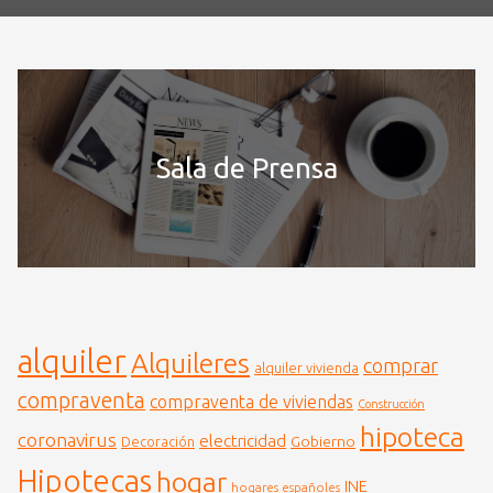
Sala de Prensa
alquiler
Alquileres
comprar
alquiler vivienda
compraventa
compraventa de viviendas
Construcción
hipoteca
coronavirus
electricidad
Gobierno
Decoración
Hipotecas
hogar
INE
hogares españoles