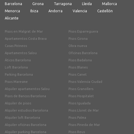
Barcelona
Girona
Tarragona
Lleida
Mallorca
Menorca
Ibiza
Andorra
Valencia
Castellón
Alicante
Pisos en Malgrat de Mar
Pisos Esparreguera
Apartamentos Costa Brava
Pisos Girona
Casas Pirineos
Obra nueva
Apartamentos Salou
Oficinas Barcelona
Áticos Barcelona
Pisos Badalona
Loft Barcelona
Pisos Blanes
Parking Barcelona
Pisos Canet
Pisos Maresme
Pisos Valencia Ciudad
Alquiler apartamentos Salou
Pisos Granollers
Pisos de Bancos Barcelona
Pisos Hospitalet
Alquiler de pisos
Pisos Igualada
Alquiler estudios Barcelona
Pisos Lloret de Mar
Alquiler loft Barcelona
Pisos Palma
Alquiler oficinas Barcelona
Pisos Pineda de Mar
Alquiler parking Barcelona
Pisos Reus