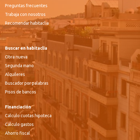
Preguntas frecuentes
Trabaja con nosotros
Recomendar habitaclia
Buscar en habitaclia
Obra nueva
Segunda mano
Alquileres
Buscador por palabras
Pisos de bancos
Financiación
Cálculo cuotas hipoteca
Cálculo gastos
Ahorro fiscal