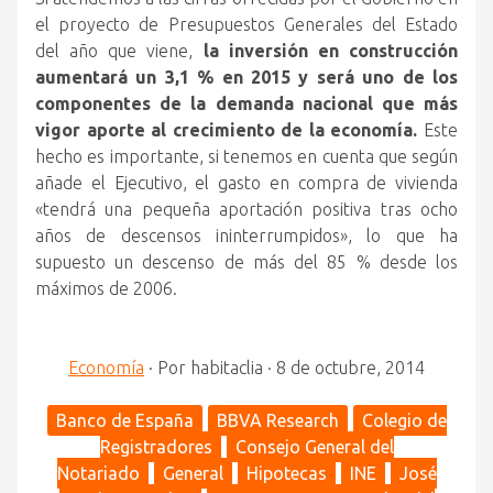
el proyecto de Presupuestos Generales del Estado
del año que viene,
la inversión en construcción
aumentará un 3,1 % en 2015 y será uno de los
componentes de la demanda nacional que más
vigor aporte al crecimiento de la economía.
Este
hecho es importante, si tenemos en cuenta que según
añade el Ejecutivo, el gasto en compra de vivienda
«tendrá una pequeña aportación positiva tras ocho
años de descensos ininterrumpidos», lo que ha
supuesto un descenso de más del 85 % desde los
máximos de 2006.
Economía
·
Por
habitaclia
·
8 de octubre, 2014
Banco de España
BBVA Research
Colegio de
Registradores
Consejo General del
Notariado
General
Hipotecas
INE
José