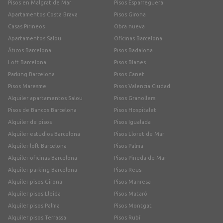
Pisos en Malgrat de Mar
Pisos Esparreguera
Apartamentos Costa Brava
Pisos Girona
Casas Pirineos
Obra nueva
Apartamentos Salou
Oficinas Barcelona
Áticos Barcelona
Pisos Badalona
Loft Barcelona
Pisos Blanes
Parking Barcelona
Pisos Canet
Pisos Maresme
Pisos Valencia Ciudad
Alquiler apartamentos Salou
Pisos Granollers
Pisos de Bancos Barcelona
Pisos Hospitalet
Alquiler de pisos
Pisos Igualada
Alquiler estudios Barcelona
Pisos Lloret de Mar
Alquiler loft Barcelona
Pisos Palma
Alquiler oficinas Barcelona
Pisos Pineda de Mar
Alquiler parking Barcelona
Pisos Reus
Alquiler pisos Girona
Pisos Manresa
Alquiler pisos Lleida
Pisos Mataró
Alquiler pisos Palma
Pisos Montgat
Alquiler pisos Terrassa
Pisos Rubí