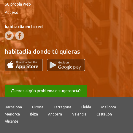
Su propia web
Acceso
habitaclia en la red
habitaclia donde tú quieras
¿Tienes algún problema o sugerencia?
Barcelona
Girona
Tarragona
Lleida
Mallorca
Menorca
Ibiza
Andorra
Valencia
Castellón
Alicante