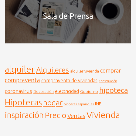
Sala de Prensa
alquiler
Alquileres
comprar
alquiler vivienda
compraventa
compraventa de viviendas
Construcción
hipoteca
coronavirus
electricidad
Gobierno
Decoración
Hipotecas
hogar
INE
hogares españoles
Vivienda
inspiración
Precio
Ventas