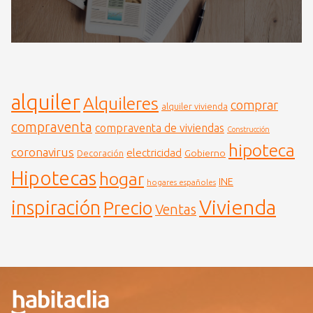
alquiler
Alquileres
comprar
alquiler vivienda
compraventa
compraventa de viviendas
Construcción
hipoteca
coronavirus
electricidad
Gobierno
Decoración
Hipotecas
hogar
INE
hogares españoles
Vivienda
inspiración
Precio
Ventas