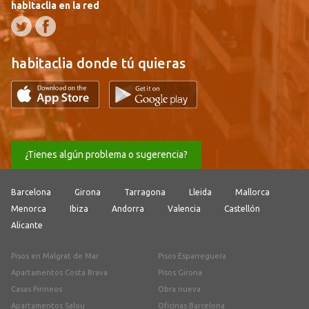
habitaclia en la red
habitaclia donde tú quieras
¿Tienes algún problema o sugerencia?
Barcelona
Girona
Tarragona
Lleida
Mallorca
Menorca
Ibiza
Andorra
Valencia
Castellón
Alicante
Pisos en Malgrat de Mar
Pisos Esparreguera
Apartamentos Costa Brava
Pisos Girona
Casas Pirineos
Obra nueva
Apartamentos Salou
Oficinas Barcelona