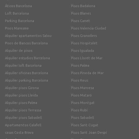
Áticos Barcelona
Pisos Badalona
Loft Barcelona
Pisos Blanes
Parking Barcelona
Pisos Canet
Pisos Maresme
Pisos Valencia Ciudad
Alquiler apartamentos Salou
Pisos Granollers
Pisos de Bancos Barcelona
Pisos Hospitalet
Alquiler de pisos
Pisos Igualada
Alquiler estudios Barcelona
Pisos Lloret de Mar
Alquiler loft Barcelona
Pisos Palma
Alquiler oficinas Barcelona
Pisos Pineda de Mar
Alquiler parking Barcelona
Pisos Reus
Alquiler pisos Girona
Pisos Manresa
Alquiler pisos Lleida
Pisos Mataró
Alquiler pisos Palma
Pisos Montgat
Alquiler pisos Terrassa
Pisos Rubí
Alquiler pisos Sabadell
Pisos Sabadell
Apartamentos Calafell
Pisos Sant Cugat
casas Costa Brava
Pisos Sant Joan Despí