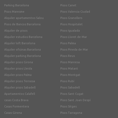
Parking Barcelona
Pisos Canet
Pisos Maresme
Pisos Valencia Ciudad
Alquiler apartamentos Salou
Pisos Granollers
Pisos de Bancos Barcelona
Pisos Hospitalet
Alquiler de pisos
Pisos Igualada
Alquiler estudios Barcelona
Pisos Lloret de Mar
Alquiler loft Barcelona
Pisos Palma
Alquiler oficinas Barcelona
Pisos Pineda de Mar
Alquiler parking Barcelona
Pisos Reus
Alquiler pisos Girona
Pisos Manresa
Alquiler pisos Lleida
Pisos Mataró
Alquiler pisos Palma
Pisos Montgat
Alquiler pisos Terrassa
Pisos Rubí
Alquiler pisos Sabadell
Pisos Sabadell
Apartamentos Calafell
Pisos Sant Cugat
casas Costa Brava
Pisos Sant Joan Despí
Casas Formentera
Pisos Sitges
Casas Girona
Pisos Tarragona