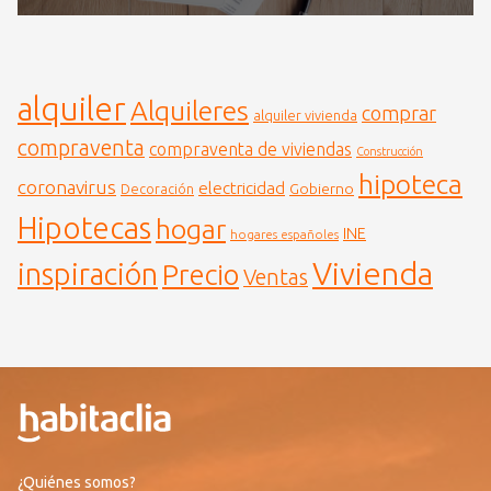
alquiler
Alquileres
comprar
alquiler vivienda
compraventa
compraventa de viviendas
Construcción
hipoteca
coronavirus
electricidad
Gobierno
Decoración
Hipotecas
hogar
INE
hogares españoles
Vivienda
inspiración
Precio
Ventas
¿Quiénes somos?