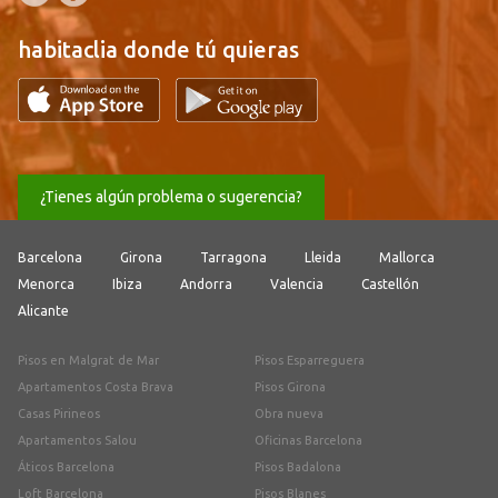
habitaclia donde tú quieras
¿Tienes algún problema o sugerencia?
Barcelona
Girona
Tarragona
Lleida
Mallorca
Menorca
Ibiza
Andorra
Valencia
Castellón
Alicante
Pisos en Malgrat de Mar
Pisos Esparreguera
Apartamentos Costa Brava
Pisos Girona
Casas Pirineos
Obra nueva
Apartamentos Salou
Oficinas Barcelona
Áticos Barcelona
Pisos Badalona
Loft Barcelona
Pisos Blanes