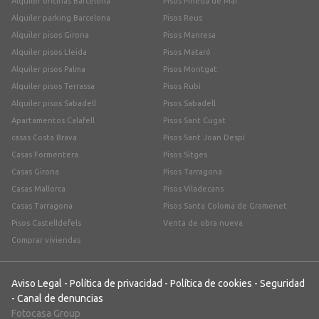
Alquiler oficinas Barcelona
Pisos Pineda de Mar
Alquiler parking Barcelona
Pisos Reus
Alquiler pisos Girona
Pisos Manresa
Alquiler pisos Lleida
Pisos Mataró
Alquiler pisos Palma
Pisos Montgat
Alquiler pisos Terrassa
Pisos Rubí
Alquiler pisos Sabadell
Pisos Sabadell
Apartamentos Calafell
Pisos Sant Cugat
casas Costa Brava
Pisos Sant Joan Despí
Casas Formentera
Pisos Sitges
Casas Girona
Pisos Tarragona
Casas Mallorca
Pisos Viladecans
Casas Tarragona
Pisos Santa Coloma de Gramenet
Pisos Castelldefels
Venta de obra nueva
Comprar viviendas
Aviso Legal
-
Política de privacidad
-
Política de cookies
-
Seguridad
-
Canal de denuncias
Fotocasa Group