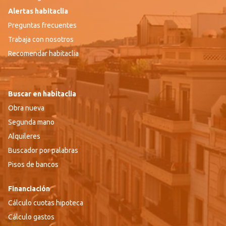
Alertas habitaclia
Preguntas frecuentes
Trabaja con nosotros
Recomendar habitaclia
Buscar en habitaclia
Obra nueva
Segunda mano
Alquileres
Buscador por palabras
Pisos de bancos
Financiación
Cálculo cuotas hipoteca
Cálculo gastos