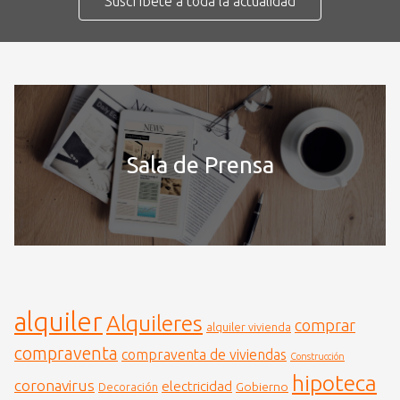
Suscríbete a toda la actualidad
Sala de Prensa
alquiler
Alquileres
comprar
alquiler vivienda
compraventa
compraventa de viviendas
Construcción
hipoteca
coronavirus
electricidad
Gobierno
Decoración