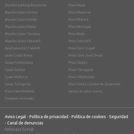
Alquiler parking Barcelona
Pisos Reus
Alquiler pisos Girona
Pisos Manresa
Alquiler pisos Lleida
Pisos Mataró
Alquiler pisos Palma
Pisos Montgat
Alquiler pisos Terrassa
Pisos Rubí
Alquiler pisos Sabadell
Pisos Sabadell
Apartamentos Calafell
Pisos Sant Cugat
casas Costa Brava
Pisos Sant Joan Despí
Casas Formentera
Pisos Sitges
Casas Girona
Pisos Tarragona
Casas Mallorca
Pisos Viladecans
Casas Tarragona
Pisos Santa Coloma de Gramenet
Pisos Castelldefels
Venta de obra nueva
Comprar viviendas
Aviso Legal
-
Política de privacidad
-
Política de cookies
-
Seguridad
-
Canal de denuncias
Fotocasa Group