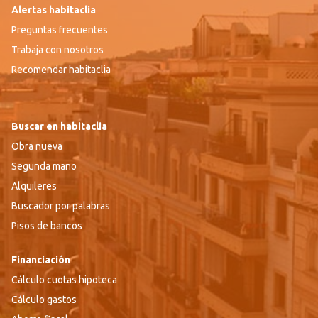
Alertas habitaclia
Preguntas frecuentes
Trabaja con nosotros
Recomendar habitaclia
Buscar en habitaclia
Obra nueva
Segunda mano
Alquileres
Buscador por palabras
Pisos de bancos
Financiación
Cálculo cuotas hipoteca
Cálculo gastos