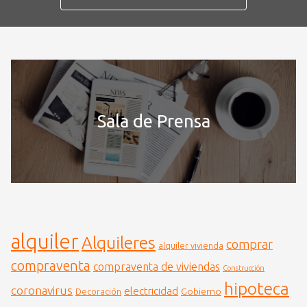
Sala de Prensa
alquiler
Alquileres
comprar
alquiler vivienda
compraventa
compraventa de viviendas
Construcción
hipoteca
coronavirus
electricidad
Gobierno
Decoración