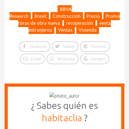
BBVA
Research
Brexit
Construcción
Precio
Promo
toras de obra nueva
recuperación
venta
extranjeros
Ventas
Vivienda
Facebook
Twitter
Pinterest
E-mail
Whatsapp
Google+
¿ Sabes quién es
habitaclia
?