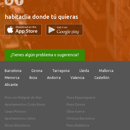
habitaclia donde tú quieras
¿Tienes algún problema o sugerencia?
Barcelona
Girona
Tarragona
Lleida
Mallorca
Menorca
Ibiza
Andorra
Valencia
Castellón
Alicante
Pisos en Malgrat de Mar
Pisos Esparreguera
Apartamentos Costa Brava
Pisos Girona
Casas Pirineos
Obra nueva
Apartamentos Salou
Oficinas Barcelona
Áticos Barcelona
Pisos Badalona