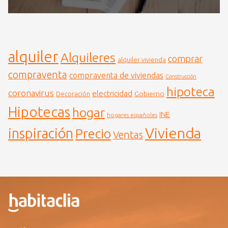
alquiler
Alquileres
comprar
alquiler vivienda
compraventa
compraventa de viviendas
Construcción
hipoteca
coronavirus
electricidad
Gobierno
Decoración
Hipotecas
hogar
INE
hogares españoles
Vivienda
inspiración
Precio
Ventas