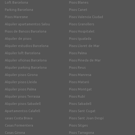
Loft Barcelona
Pisos Blanes
Parking Barcelona
Pisos Canet
Pisos Maresme
Pisos Valencia Ciudad
Alquiler apartamentos Salou
Pisos Granollers
Pisos de Bancos Barcelona
Pisos Hospitalet
Alquiler de pisos
Pisos Igualada
Alquiler estudios Barcelona
Pisos Lloret de Mar
Alquiler loft Barcelona
Pisos Palma
Alquiler oficinas Barcelona
Pisos Pineda de Mar
Alquiler parking Barcelona
Pisos Reus
Alquiler pisos Girona
Pisos Manresa
Alquiler pisos Lleida
Pisos Mataró
Alquiler pisos Palma
Pisos Montgat
Alquiler pisos Terrassa
Pisos Rubí
Alquiler pisos Sabadell
Pisos Sabadell
Apartamentos Calafell
Pisos Sant Cugat
casas Costa Brava
Pisos Sant Joan Despí
Casas Formentera
Pisos Sitges
Casas Girona
Pisos Tarragona