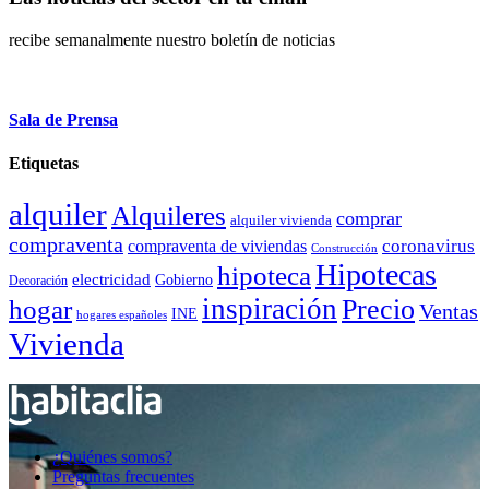
recibe semanalmente nuestro boletín de noticias
Suscríbete a toda la actualidad
Sala de Prensa
Etiquetas
alquiler
Alquileres
comprar
alquiler vivienda
compraventa
coronavirus
compraventa de viviendas
Construcción
Hipotecas
hipoteca
electricidad
Gobierno
Decoración
inspiración
hogar
Precio
Ventas
INE
hogares españoles
Vivienda
¿Quiénes somos?
Preguntas frecuentes