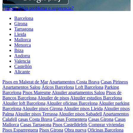
¿Tienes algún problema o sugerencia?
Barcelona
Girona
Tarragona
Lleida
Mallorca
Menorca
Ibiza
Andorra
Valencia
Castellón
Alicante
Pisos en Malgrat de Mar
Apartamentos Costa Brava
Casas Pirineos
Apartamentos Salou
Áticos Barcelona
Loft Barcelona
Parking
Barcelona
Pisos Maresme
Alquiler apartamentos Salou
Pisos de
Bancos Barcelona
Alquiler de pisos
Alquiler estudios Barcelona
Alquiler loft Barcelona
Alquiler oficinas Barcelona
Alquiler parking
Barcelona
Alquiler pisos Girona
Alquiler pisos Lleida
Alquiler pisos
Palma
Alquiler pisos Terrassa
Alquiler pisos Sabadell
Apartamentos
Calafell
casas Costa Brava
Casas Formentera
Casas Girona
Casas
Mallorca
Casas Tarragona
Pisos Castelldefels
Comprar viviendas
Pisos Esparreguera
Pisos Girona
Obra nueva
Oficinas Barcelona