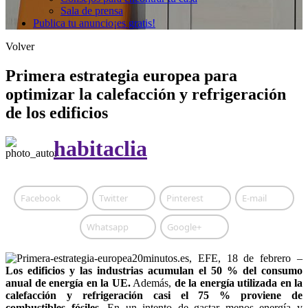
Sala de prensa
Publica tu anuncio
¡es gratis!
Volver
Primera estrategia europea para
optimizar la calefacción y refrigeración
de los edificios
habitaclia
Facebook
Twitter
Pinterest
E-mail
Whatsapp
Google+
20minutos.es, EFE, 18 de febrero –
Los edificios y las industrias acumulan el 50 % del consumo
anual de energía en la UE.
Además,
de la energía utilizada en la
calefacción y refrigeración casi el 75 % proviene de
combustibles fósiles.
En un intento de gastar menos energía y