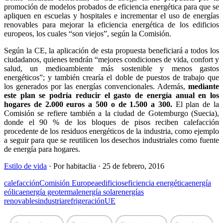
promoción de modelos probados de eficiencia energética para que se
apliquen en escuelas y hospitales e incrementar el uso de energías
renovables para mejorar la eficiencia energética de los edificios
europeos, los cuales “son viejos”, según la Comisión.
Según la CE, la aplicación de esta propuesta beneficiará a todos los
ciudadanos, quienes tendrán “mejores condiciones de vida, confort y
salud, un medioambiente más sostenible y menos gastos
energéticos”; y también crearía el doble de puestos de trabajo que
los generados por las energías convencionales. Además,
mediante
este plan se podría reducir el gasto de energía anual en los
hogares de 2.000 euros a 500 o de 1.500 a 300.
El plan de la
Comisión se refiere también a la ciudad de Gotemburgo (Suecia),
donde el 90 % de los bloques de pisos reciben calefacción
procedente de los residuos energéticos de la industria, como ejemplo
a seguir para que se reutilicen los desechos industriales como fuente
de energía para hogares.
Estilo de vida
·
Por
habitaclia
·
25 de febrero, 2016
calefacción
Comisión Europea
edificios
eficiencia energética
energía
eólica
energía geotermal
energía solar
energías
renovables
industria
refrigeración
UE