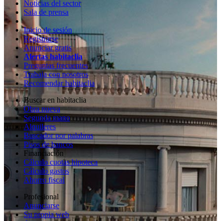
Noticias del sector
Sala de prensa
Inicio de sesión
Registrarse
Anunciar gratis
Alertas habitaclia
Preguntas frecuentes
Trabaja con nosotros
Recomendar habitaclia
Buscar en habitaclia
Obra nueva
Segunda mano
Alquileres
Buscador por palabras
Pisos de bancos
Financiación
Cálculo cuotas hipoteca
Cálculo gastos
Ahorro fiscal
Profesional
Anunciarse
Su propia web