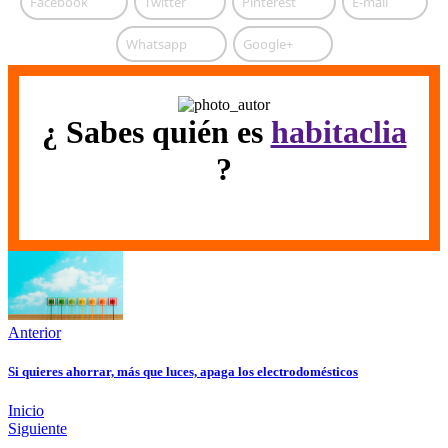
Facebook
Twitter
Pinterest
E-mail
Whatsapp
Google+
¿ Sabes quién es
habitaclia
?
Anterior
Si quieres ahorrar, más que luces, apaga los electrodomésticos
Inicio
Siguiente