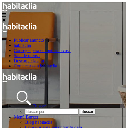
Publicar anuncio
habitaclia
Consejos para encontrar tu casa
Sala de prensa
Descargar la app
Contactar con habitaclia
Buscar
Buscar
Buscar
por:
Menú Burger
Blog habitaclia
Consejos para encontrar tu casa