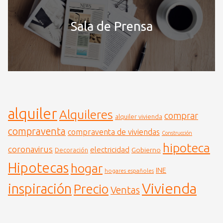
Sala de Prensa
alquiler
Alquileres
comprar
alquiler vivienda
compraventa
compraventa de viviendas
Construcción
hipoteca
coronavirus
electricidad
Gobierno
Decoración
Hipotecas
hogar
INE
hogares españoles
Vivienda
inspiración
Precio
Ventas