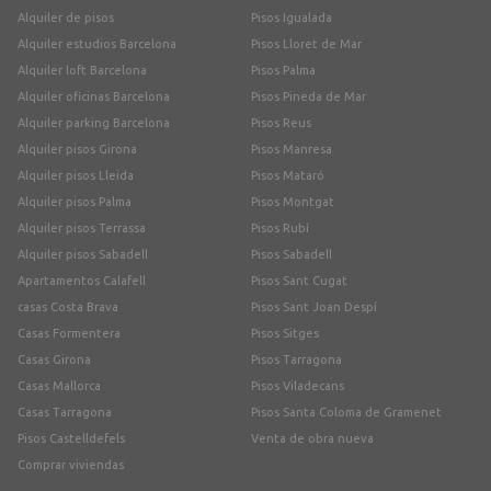
Alquiler de pisos
Pisos Igualada
Alquiler estudios Barcelona
Pisos Lloret de Mar
Alquiler loft Barcelona
Pisos Palma
Alquiler oficinas Barcelona
Pisos Pineda de Mar
Alquiler parking Barcelona
Pisos Reus
Alquiler pisos Girona
Pisos Manresa
Alquiler pisos Lleida
Pisos Mataró
Alquiler pisos Palma
Pisos Montgat
Alquiler pisos Terrassa
Pisos Rubí
Alquiler pisos Sabadell
Pisos Sabadell
Apartamentos Calafell
Pisos Sant Cugat
casas Costa Brava
Pisos Sant Joan Despí
Casas Formentera
Pisos Sitges
Casas Girona
Pisos Tarragona
Casas Mallorca
Pisos Viladecans
Casas Tarragona
Pisos Santa Coloma de Gramenet
Pisos Castelldefels
Venta de obra nueva
Comprar viviendas