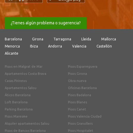
¿Tienes algún problema o sugerencia?
Barcelona
Girona
Tarragona
Lleida
Mallorca
Menorca
Ibiza
Andorra
Valencia
Castellón
Alicante
Pisos en Malgrat de Mar
Pisos Esparreguera
Apartamentos Costa Brava
Pisos Girona
Casas Pirineos
Obra nueva
Apartamentos Salou
Oficinas Barcelona
Áticos Barcelona
Pisos Badalona
Loft Barcelona
Pisos Blanes
Parking Barcelona
Pisos Canet
Pisos Maresme
Pisos Valencia Ciudad
Alquiler apartamentos Salou
Pisos Granollers
Pisos de Bancos Barcelona
Pisos Hospitalet