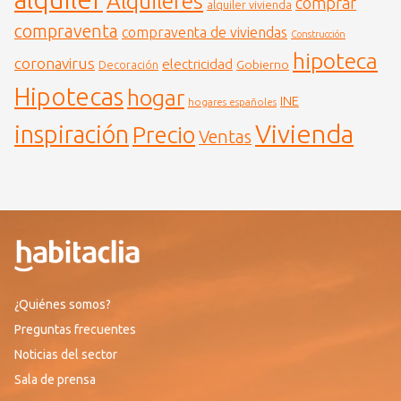
Alquileres
comprar
alquiler vivienda
compraventa
compraventa de viviendas
Construcción
hipoteca
coronavirus
electricidad
Gobierno
Decoración
Hipotecas
hogar
INE
hogares españoles
Vivienda
inspiración
Precio
Ventas
¿Quiénes somos?
Preguntas frecuentes
Noticias del sector
Sala de prensa