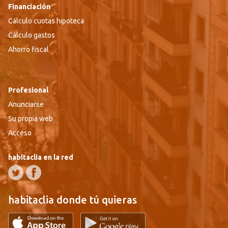
Financiación
Cálculo cuotas hipoteca
Cálculo gastos
Ahorro fiscal
Profesional
Anunciarse
Su propia web
Acceso
habitaclia en la red
habitaclia donde tú quieras