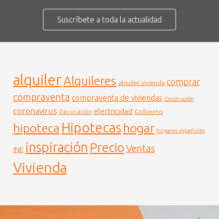
Suscríbete a toda la actualidad
alquiler
Alquileres
comprar
alquiler vivienda
compraventa
compraventa de viviendas
Construcción
coronavirus
electricidad
Gobierno
Decoración
Hipotecas
hogar
hipoteca
hogares españoles
inspiración
Precio
Ventas
INE
Vivienda