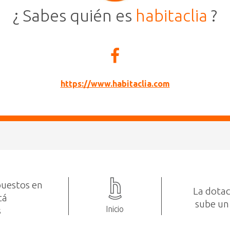
¿ Sabes quién es
habitaclia
?
https://www.habitaclia.com
puestos en
La dotac
tá
sube un
Inicio
s