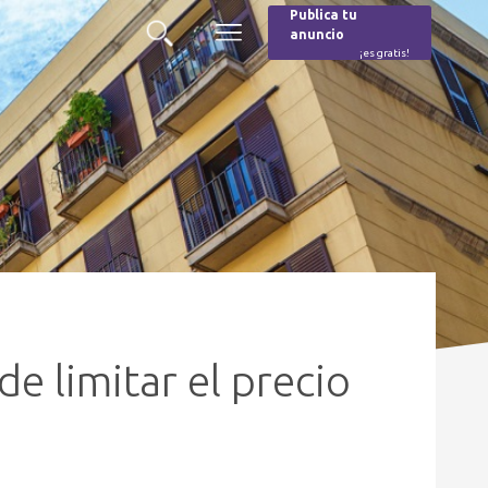
Publica tu
anuncio
Buscar
Menú
¡es gratis!
Burger
e limitar el precio