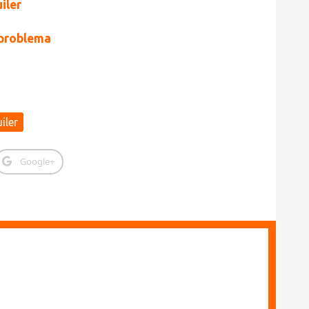
iler
l problema
iler
Google+