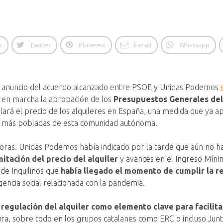
k
Twitter
Pinterest
E-mail
Whatsapp
l anuncio del acuerdo alcanzado entre PSOE y Unidas Podemos
 en marcha la aprobación de los
Presupuestos Generales del
ará el precio de los alquileres en España, una medida que ya a
des más pobladas de esta comunidad autónoma.
 horas. Unidas Podemos había indicado por la tarde que aún no 
itación del precio del alquiler
y avances en el Ingreso Mínim
 de Inquilinos que
había llegado el momento de cumplir la re
encia social relacionada con la pandemia.
regulación del alquiler como elemento clave para facilita
ura, sobre todo en los grupos catalanes como ERC o incluso Jun