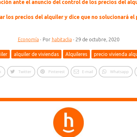
ón ante el anuncio del control de los precios del alqu
r los precios del alquiler y dice que no solucionará e
Economía
·
Por
habitaclia
·
29 de octubre, 2020
iler
alquiler de viviendas
Alquileres
precio vivienda alqu
k
Twitter
Pinterest
E-mail
Whatsapp