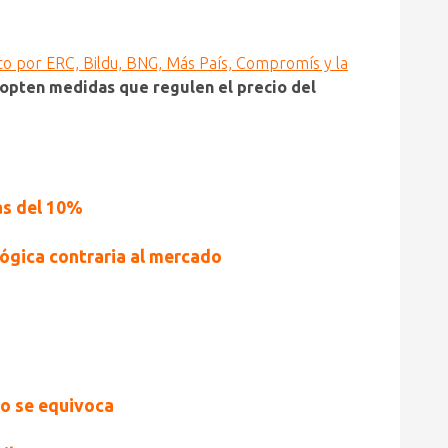
ito por ERC, Bildu, BNG, Más País, Compromís y la
opten medidas que regulen el precio del
das del 10%
lógica contraria al mercado
no se equivoca