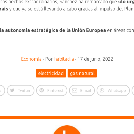
estos hechos extraordinarios, Sánchez ha remarcado que
«lo ur
país
y que ya se está llevando a cabo gracias al impulso del Pla
la autonomía estratégica de la Unión Europea
en áreas como
Economía
·
Por
habitaclia
·
17 de junio, 2022
electricidad
gas natural
k
Twitter
Pinterest
E-mail
Whatsapp