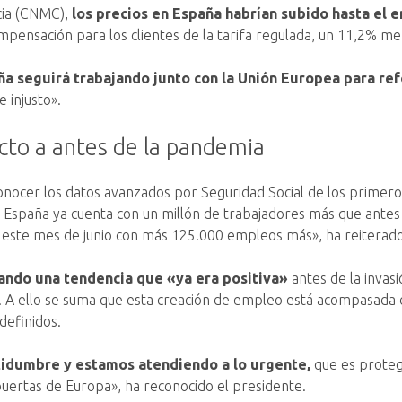
cia (CNMC),
los precios en España habrían subido hasta el
ensación para los clientes de la tarifa regulada, un 11,2% me
a seguirá trabajando junto con la Unión Europea para refo
e injusto».
ecto a antes de la pandemia
nocer los datos avanzados por Seguridad Social de los primeros
 España ya cuenta con un millón de trabajadores más que antes 
ste mes de junio con más 125.000 empleos más», ha reiterado
ando una tendencia que «ya era positiva»
antes de la inva
 A ello se suma que esta creación de empleo está acompasada de
definidos.
tidumbre y estamos atendiendo a lo urgente,
que es protege
puertas de Europa», ha reconocido el presidente.