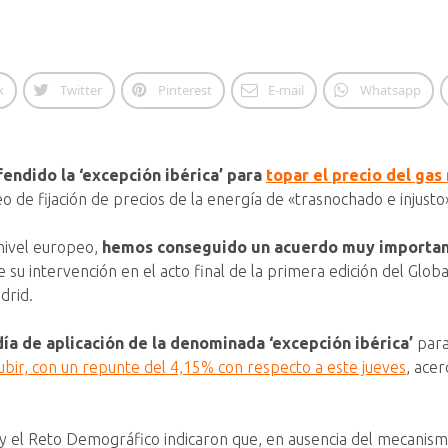
k
Twitter
Pinterest
E-mail
Whatsapp
fendido la ‘excepción ibérica’ para
topar el precio del gas
o de fijación de precios de la energía de «trasnochado e injusto
nivel europeo,
hemos conseguido un acuerdo muy important
su intervención en el acto final de la primera edición del Glob
drid.
día de aplicación de la denominada ‘excepción ibérica’
para
subir, con un repunte del 4,15% con respecto a este jueves
, ace
a y el Reto Demográfico indicaron que, en ausencia del mecanismo