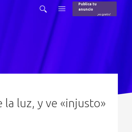
Publica tu
anuncio
Buscar
Menú
¡es gratis!
Burger
la luz, y ve «injusto»