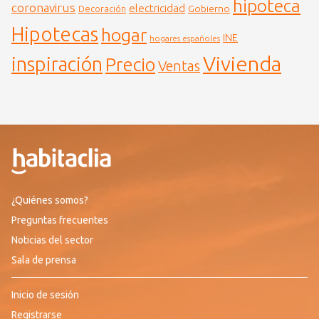
hipoteca
coronavirus
electricidad
Gobierno
Decoración
Hipotecas
hogar
INE
hogares españoles
Vivienda
inspiración
Precio
Ventas
¿Quiénes somos?
Preguntas frecuentes
Noticias del sector
Sala de prensa
Inicio de sesión
Registrarse