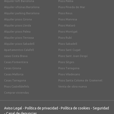
Alquiler loft Barcelona
Pisos Palma
Alquiler oficinas Barcelona
Pisos Pineda de Mar
Alquiler parking Barcelona
Pisos Reus
Alquiler pisos Girona
Pisos Manresa
Alquiler pisos Lleida
Pisos Mataró
Alquiler pisos Palma
Pisos Montgat
Alquiler pisos Terrassa
Pisos Rubí
Alquiler pisos Sabadell
Pisos Sabadell
Apartamentos Calafell
Pisos Sant Cugat
casas Costa Brava
Pisos Sant Joan Despí
Casas Formentera
Pisos Sitges
Casas Girona
Pisos Tarragona
Casas Mallorca
Pisos Viladecans
Casas Tarragona
Pisos Santa Coloma de Gramenet
Pisos Castelldefels
Venta de obra nueva
Comprar viviendas
Aviso Legal
-
Política de privacidad
-
Política de cookies
-
Seguridad
-
Canal de denuncias