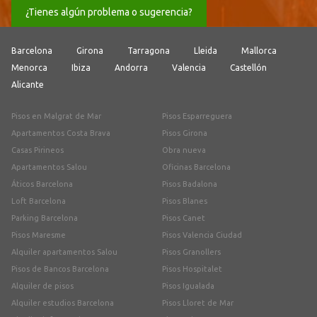
¿Tienes algún problema o sugerencia?
Barcelona
Girona
Tarragona
Lleida
Mallorca
Menorca
Ibiza
Andorra
Valencia
Castellón
Alicante
Pisos en Malgrat de Mar
Pisos Esparreguera
Apartamentos Costa Brava
Pisos Girona
Casas Pirineos
Obra nueva
Apartamentos Salou
Oficinas Barcelona
Áticos Barcelona
Pisos Badalona
Loft Barcelona
Pisos Blanes
Parking Barcelona
Pisos Canet
Pisos Maresme
Pisos Valencia Ciudad
Alquiler apartamentos Salou
Pisos Granollers
Pisos de Bancos Barcelona
Pisos Hospitalet
Alquiler de pisos
Pisos Igualada
Alquiler estudios Barcelona
Pisos Lloret de Mar