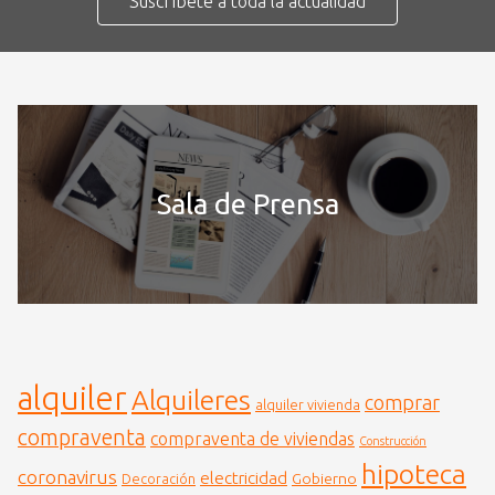
Suscríbete a toda la actualidad
Sala de Prensa
alquiler
Alquileres
comprar
alquiler vivienda
compraventa
compraventa de viviendas
Construcción
hipoteca
coronavirus
electricidad
Gobierno
Decoración