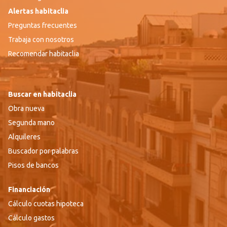
Alertas habitaclia
Preguntas frecuentes
Trabaja con nosotros
Recomendar habitaclia
Buscar en habitaclia
Obra nueva
Segunda mano
Alquileres
Buscador por palabras
Pisos de bancos
Financiación
Cálculo cuotas hipoteca
Cálculo gastos