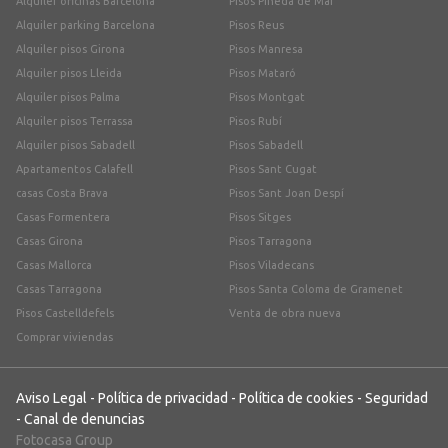
Alquiler oficinas Barcelona
Pisos Pineda de Mar
Alquiler parking Barcelona
Pisos Reus
Alquiler pisos Girona
Pisos Manresa
Alquiler pisos Lleida
Pisos Mataró
Alquiler pisos Palma
Pisos Montgat
Alquiler pisos Terrassa
Pisos Rubí
Alquiler pisos Sabadell
Pisos Sabadell
Apartamentos Calafell
Pisos Sant Cugat
casas Costa Brava
Pisos Sant Joan Despí
Casas Formentera
Pisos Sitges
Casas Girona
Pisos Tarragona
Casas Mallorca
Pisos Viladecans
Casas Tarragona
Pisos Santa Coloma de Gramenet
Pisos Castelldefels
Venta de obra nueva
Comprar viviendas
Aviso Legal
-
Política de privacidad
-
Política de cookies
-
Seguridad
-
Canal de denuncias
Fotocasa Group