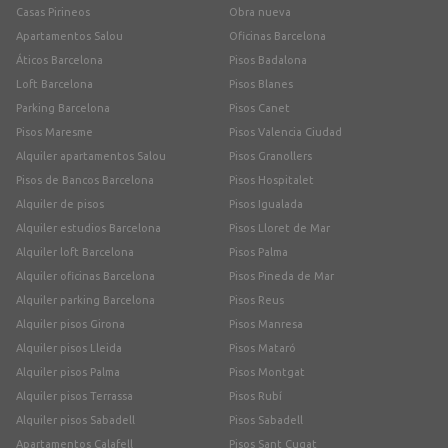
Casas Pirineos
Obra nueva
Apartamentos Salou
Oficinas Barcelona
Áticos Barcelona
Pisos Badalona
Loft Barcelona
Pisos Blanes
Parking Barcelona
Pisos Canet
Pisos Maresme
Pisos Valencia Ciudad
Alquiler apartamentos Salou
Pisos Granollers
Pisos de Bancos Barcelona
Pisos Hospitalet
Alquiler de pisos
Pisos Igualada
Alquiler estudios Barcelona
Pisos Lloret de Mar
Alquiler loft Barcelona
Pisos Palma
Alquiler oficinas Barcelona
Pisos Pineda de Mar
Alquiler parking Barcelona
Pisos Reus
Alquiler pisos Girona
Pisos Manresa
Alquiler pisos Lleida
Pisos Mataró
Alquiler pisos Palma
Pisos Montgat
Alquiler pisos Terrassa
Pisos Rubí
Alquiler pisos Sabadell
Pisos Sabadell
Apartamentos Calafell
Pisos Sant Cugat