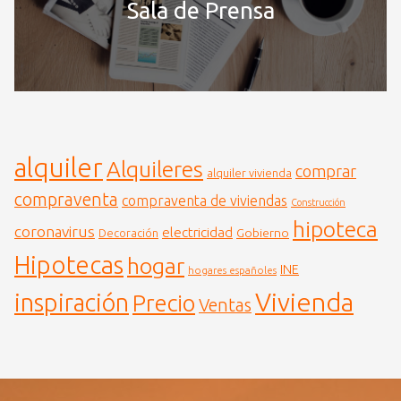
Sala de Prensa
alquiler
Alquileres
comprar
alquiler vivienda
compraventa
compraventa de viviendas
Construcción
hipoteca
coronavirus
electricidad
Gobierno
Decoración
Hipotecas
hogar
INE
hogares españoles
Vivienda
inspiración
Precio
Ventas