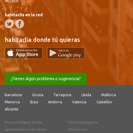
Acceso
habitaclia en la red
habitaclia donde tú quieras
¿Tienes algún problema o sugerencia?
Barcelona
Girona
Tarragona
Lleida
Mallorca
Menorca
Ibiza
Andorra
Valencia
Castellón
Alicante
Pisos en Malgrat de Mar
Pisos Esparreguera
Apartamentos Costa Brava
Pisos Girona