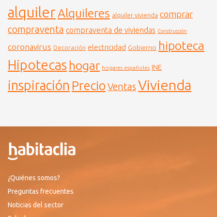
alquiler
Alquileres
comprar
alquiler vivienda
compraventa
compraventa de viviendas
Construcción
hipoteca
coronavirus
electricidad
Gobierno
Decoración
Hipotecas
hogar
INE
hogares españoles
Vivienda
inspiración
Precio
Ventas
¿Quiénes somos?
Preguntas frecuentes
Noticias del sector