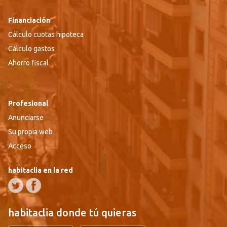
Financiación
Cálculo cuotas hipoteca
Cálculo gastos
Ahorro fiscal
Profesional
Anunciarse
Su propia web
Acceso
habitaclia en la red
habitaclia donde tú quieras