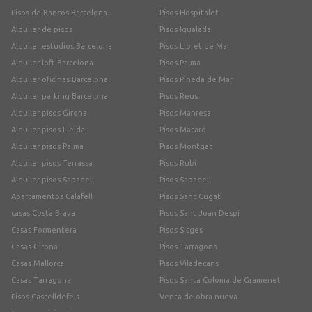
Pisos de Bancos Barcelona
Pisos Hospitalet
Alquiler de pisos
Pisos Igualada
Alquiler estudios Barcelona
Pisos Lloret de Mar
Alquiler loft Barcelona
Pisos Palma
Alquiler oficinas Barcelona
Pisos Pineda de Mar
Alquiler parking Barcelona
Pisos Reus
Alquiler pisos Girona
Pisos Manresa
Alquiler pisos Lleida
Pisos Mataró
Alquiler pisos Palma
Pisos Montgat
Alquiler pisos Terrassa
Pisos Rubí
Alquiler pisos Sabadell
Pisos Sabadell
Apartamentos Calafell
Pisos Sant Cugat
casas Costa Brava
Pisos Sant Joan Despí
Casas Formentera
Pisos Sitges
Casas Girona
Pisos Tarragona
Casas Mallorca
Pisos Viladecans
Casas Tarragona
Pisos Santa Coloma de Gramenet
Pisos Castelldefels
Venta de obra nueva