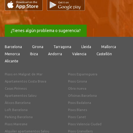
¿Tienes algún problema o sugerencia?
Barcelona
Girona
Tarragona
Lleida
Mallorca
Menorca
Ibiza
Andorra
Valencia
Castellón
Alicante
Pisos en Malgrat de Mar
Pisos Esparreguera
Apartamentos Costa Brava
Pisos Girona
Casas Pirineos
Obra nueva
Apartamentos Salou
Oficinas Barcelona
Áticos Barcelona
Pisos Badalona
Loft Barcelona
Pisos Blanes
Parking Barcelona
Pisos Canet
Pisos Maresme
Pisos Valencia Ciudad
Alquiler apartamentos Salou
Pisos Granollers