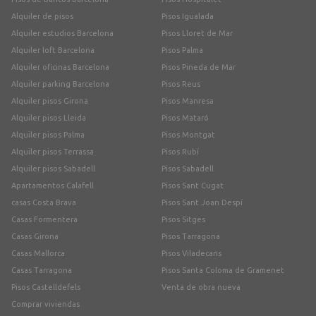
Alquiler de pisos
Pisos Igualada
Alquiler estudios Barcelona
Pisos Lloret de Mar
Alquiler loft Barcelona
Pisos Palma
Alquiler oficinas Barcelona
Pisos Pineda de Mar
Alquiler parking Barcelona
Pisos Reus
Alquiler pisos Girona
Pisos Manresa
Alquiler pisos Lleida
Pisos Mataró
Alquiler pisos Palma
Pisos Montgat
Alquiler pisos Terrassa
Pisos Rubí
Alquiler pisos Sabadell
Pisos Sabadell
Apartamentos Calafell
Pisos Sant Cugat
casas Costa Brava
Pisos Sant Joan Despí
Casas Formentera
Pisos Sitges
Casas Girona
Pisos Tarragona
Casas Mallorca
Pisos Viladecans
Casas Tarragona
Pisos Santa Coloma de Gramenet
Pisos Castelldefels
Venta de obra nueva
Comprar viviendas