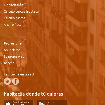
Financiación
Cálculo cuotas hipoteca
Cálculo gastos
Ahorro fiscal
Profesional
Anunciarse
Su propia web
Acceso
habitaclia en la red
habitaclia donde tú quieras