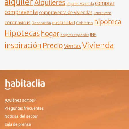
alquiler
Alquileres
comprar
alquiler vivienda
compraventa
compraventa de viviendas
Construcción
hipoteca
coronavirus
electricidad
Gobierno
Decoración
Hipotecas
hogar
INE
hogares españoles
Vivienda
inspiración
Precio
Ventas
¿Quiénes somos?
Preguntas frecuentes
Noticias del sector
Sala de prensa