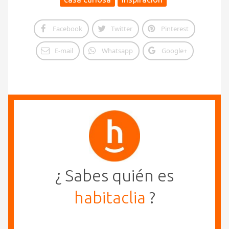
Facebook
Twitter
Pinterest
E-mail
Whatsapp
Google+
¿ Sabes quién es
habitaclia
?