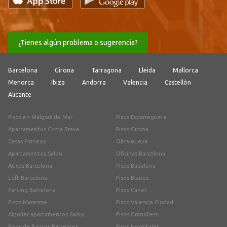
¿Tienes algún problema o sugerencia?
Barcelona
Girona
Tarragona
Lleida
Mallorca
Menorca
Ibiza
Andorra
Valencia
Castellón
Alicante
Pisos en Malgrat de Mar
Pisos Esparreguera
Apartamentos Costa Brava
Pisos Girona
Casas Pirineos
Obra nueva
Apartamentos Salou
Oficinas Barcelona
Áticos Barcelona
Pisos Badalona
Loft Barcelona
Pisos Blanes
Parking Barcelona
Pisos Canet
Pisos Maresme
Pisos Valencia Ciudad
Alquiler apartamentos Salou
Pisos Granollers
Pisos de Bancos Barcelona
Pisos Hospitalet