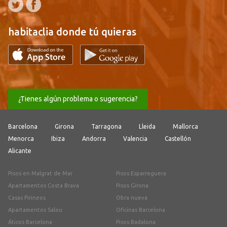
habitaclia donde tú quieras
¿Tienes algún problema o sugerencia?
Barcelona
Girona
Tarragona
Lleida
Mallorca
Menorca
Ibiza
Andorra
Valencia
Castellón
Alicante
Pisos en Malgrat de Mar
Pisos Esparreguera
Apartamentos Costa Brava
Pisos Girona
Casas Pirineos
Obra nueva
Apartamentos Salou
Oficinas Barcelona
Áticos Barcelona
Pisos Badalona