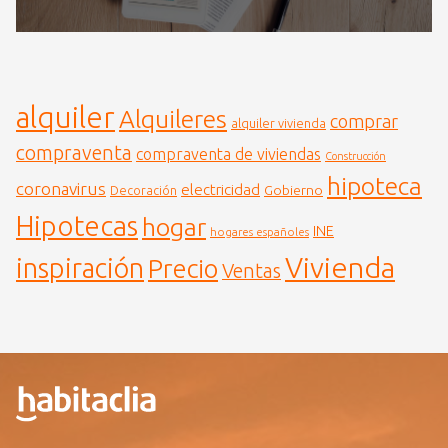
alquiler
Alquileres
comprar
alquiler vivienda
compraventa
compraventa de viviendas
Construcción
hipoteca
coronavirus
electricidad
Gobierno
Decoración
Hipotecas
hogar
INE
hogares españoles
Vivienda
inspiración
Precio
Ventas