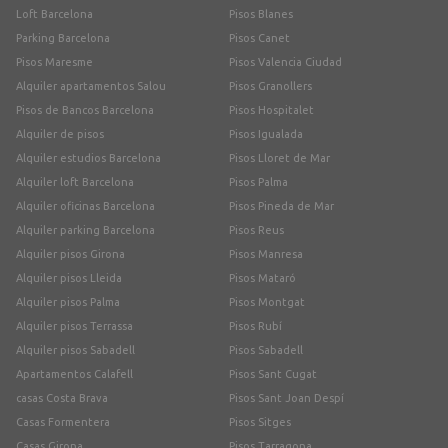
Loft Barcelona
Pisos Blanes
Parking Barcelona
Pisos Canet
Pisos Maresme
Pisos Valencia Ciudad
Alquiler apartamentos Salou
Pisos Granollers
Pisos de Bancos Barcelona
Pisos Hospitalet
Alquiler de pisos
Pisos Igualada
Alquiler estudios Barcelona
Pisos Lloret de Mar
Alquiler loft Barcelona
Pisos Palma
Alquiler oficinas Barcelona
Pisos Pineda de Mar
Alquiler parking Barcelona
Pisos Reus
Alquiler pisos Girona
Pisos Manresa
Alquiler pisos Lleida
Pisos Mataró
Alquiler pisos Palma
Pisos Montgat
Alquiler pisos Terrassa
Pisos Rubí
Alquiler pisos Sabadell
Pisos Sabadell
Apartamentos Calafell
Pisos Sant Cugat
casas Costa Brava
Pisos Sant Joan Despí
Casas Formentera
Pisos Sitges
Casas Girona
Pisos Tarragona