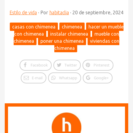
Estilo de vida
·
Por
habitaclia
·
20 de septiembre, 2024
casas con chimenea
chimenea
hacer un mueble
con chimenea
instalar chimenea
mueble con
chimenea
poner una chimenea
viviendas con
chimenea
Facebook
Twitter
Pinterest
E-mail
Whatsapp
Google+