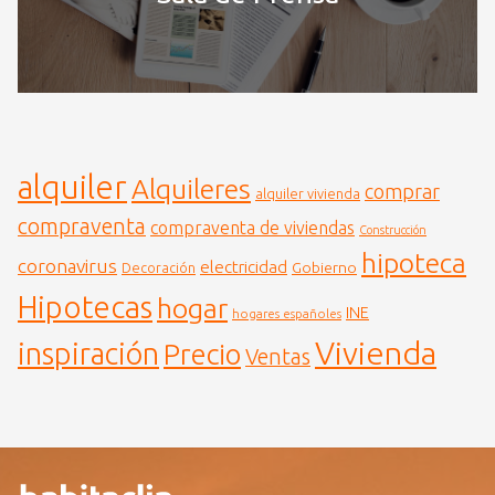
alquiler
Alquileres
comprar
alquiler vivienda
compraventa
compraventa de viviendas
Construcción
hipoteca
coronavirus
electricidad
Gobierno
Decoración
Hipotecas
hogar
INE
hogares españoles
Vivienda
inspiración
Precio
Ventas