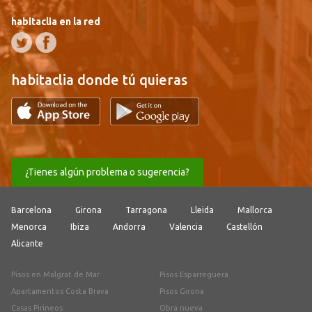
habitaclia en la red
habitaclia donde tú quieras
¿Tienes algún problema o sugerencia?
Barcelona
Girona
Tarragona
Lleida
Mallorca
Menorca
Ibiza
Andorra
Valencia
Castellón
Alicante
Pisos en Malgrat de Mar
Pisos Esparreguera
Apartamentos Costa Brava
Pisos Girona
Casas Pirineos
Obra nueva