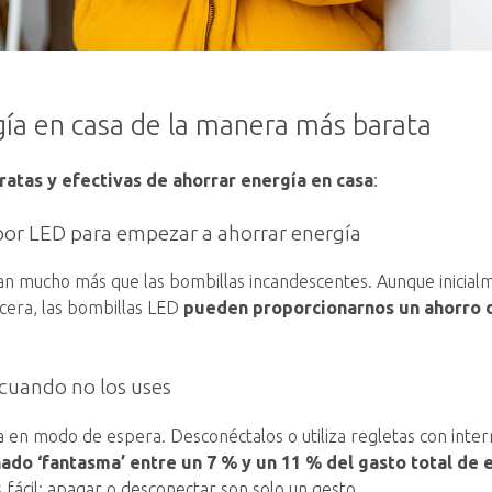
gía en casa de la manera más barata
ratas y efectivas de ahorrar energía en casa
:
 por LED para empezar a ahorrar energía
 mucho más que las bombillas incandescentes. Aunque inicialme
cera, las bombillas LED
pueden proporcionarnos un ahorro d
 cuando no los uses
en modo de espera. Desconéctalos o utiliza regletas con interru
do ‘fantasma’ entre un 7 % y un 11 % del gasto total de e
s fácil: apagar o desconectar son solo un gesto.