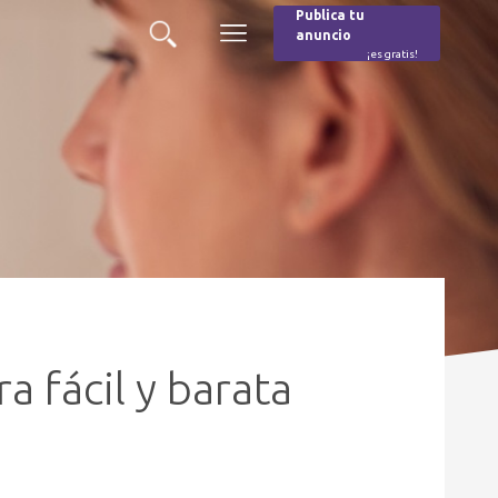
Publica tu
anuncio
Buscar
Menú
¡es gratis!
Burger
 fácil y barata