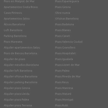
Pisos en Malgrat de Mar
Pisos Esparreguera
Apartamentos Costa Brava
Pisos Girona
Casas Pirineos
Obra nueva
Apartamentos Salou
Oficinas Barcelona
Áticos Barcelona
Pisos Badalona
Loft Barcelona
Pisos Blanes
Parking Barcelona
Pisos Canet
Pisos Maresme
Pisos Valencia Ciudad
Alquiler apartamentos Salou
Pisos Granollers
Pisos de Bancos Barcelona
Pisos Hospitalet
Alquiler de pisos
Pisos Igualada
Alquiler estudios Barcelona
Pisos Lloret de Mar
Alquiler loft Barcelona
Pisos Palma
Alquiler oficinas Barcelona
Pisos Pineda de Mar
Alquiler parking Barcelona
Pisos Reus
Alquiler pisos Girona
Pisos Manresa
Alquiler pisos Lleida
Pisos Mataró
Alquiler pisos Palma
Pisos Montgat
Alquiler pisos Terrassa
Pisos Rubí