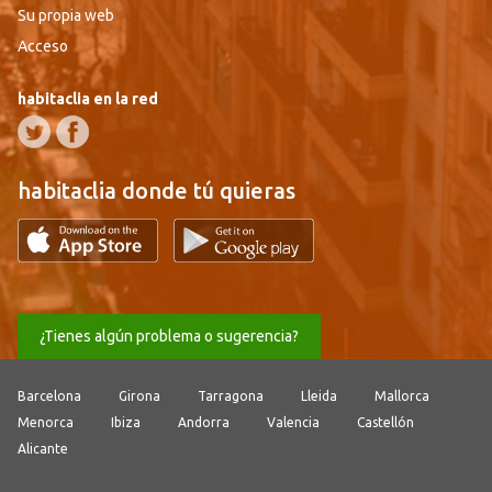
Su propia web
Acceso
habitaclia en la red
habitaclia donde tú quieras
¿Tienes algún problema o sugerencia?
Barcelona
Girona
Tarragona
Lleida
Mallorca
Menorca
Ibiza
Andorra
Valencia
Castellón
Alicante