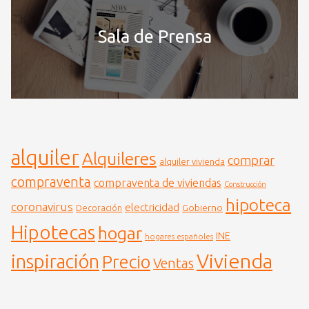
Sala de Prensa
alquiler
Alquileres
comprar
alquiler vivienda
compraventa
compraventa de viviendas
Construcción
hipoteca
coronavirus
electricidad
Gobierno
Decoración
Hipotecas
hogar
INE
hogares españoles
Vivienda
inspiración
Precio
Ventas