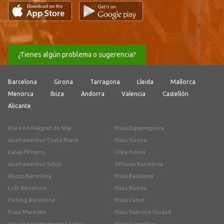
¿Tienes algún problema o sugerencia?
Barcelona
Girona
Tarragona
Lleida
Mallorca
Menorca
Ibiza
Andorra
Valencia
Castellón
Alicante
Pisos en Malgrat de Mar
Pisos Esparreguera
Apartamentos Costa Brava
Pisos Girona
Casas Pirineos
Obra nueva
Apartamentos Salou
Oficinas Barcelona
Áticos Barcelona
Pisos Badalona
Loft Barcelona
Pisos Blanes
Parking Barcelona
Pisos Canet
Pisos Maresme
Pisos Valencia Ciudad
Alquiler apartamentos Salou
Pisos Granollers