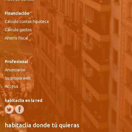
Financiación
Cálculo cuotas hipoteca
Cálculo gastos
Ahorro fiscal
Profesional
Anunciarse
Su propia web
Acceso
habitaclia en la red
habitaclia donde tú quieras