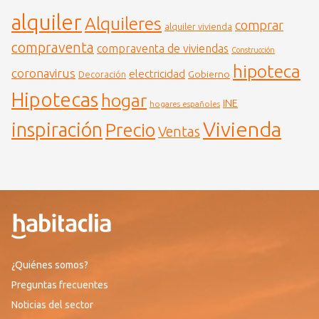
alquiler
Alquileres
comprar
alquiler vivienda
compraventa
compraventa de viviendas
Construcción
hipoteca
coronavirus
electricidad
Gobierno
Decoración
Hipotecas
hogar
INE
hogares españoles
Vivienda
inspiración
Precio
Ventas
¿Quiénes somos?
Preguntas frecuentes
Noticias del sector