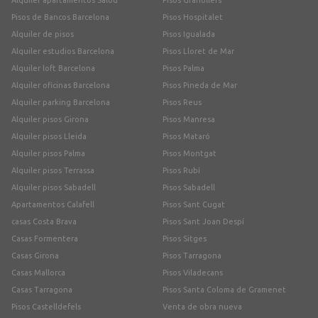
Pisos de Bancos Barcelona
Pisos Hospitalet
Alquiler de pisos
Pisos Igualada
Alquiler estudios Barcelona
Pisos Lloret de Mar
Alquiler loft Barcelona
Pisos Palma
Alquiler oficinas Barcelona
Pisos Pineda de Mar
Alquiler parking Barcelona
Pisos Reus
Alquiler pisos Girona
Pisos Manresa
Alquiler pisos Lleida
Pisos Mataró
Alquiler pisos Palma
Pisos Montgat
Alquiler pisos Terrassa
Pisos Rubí
Alquiler pisos Sabadell
Pisos Sabadell
Apartamentos Calafell
Pisos Sant Cugat
casas Costa Brava
Pisos Sant Joan Despí
Casas Formentera
Pisos Sitges
Casas Girona
Pisos Tarragona
Casas Mallorca
Pisos Viladecans
Casas Tarragona
Pisos Santa Coloma de Gramenet
Pisos Castelldefels
Venta de obra nueva