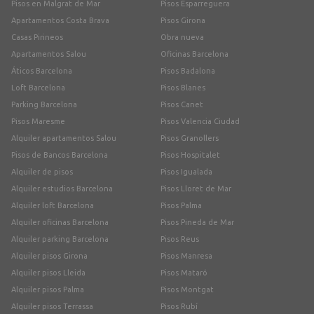
Pisos en Malgrat de Mar
Pisos Esparreguera
Apartamentos Costa Brava
Pisos Girona
Casas Pirineos
Obra nueva
Apartamentos Salou
Oficinas Barcelona
Áticos Barcelona
Pisos Badalona
Loft Barcelona
Pisos Blanes
Parking Barcelona
Pisos Canet
Pisos Maresme
Pisos Valencia Ciudad
Alquiler apartamentos Salou
Pisos Granollers
Pisos de Bancos Barcelona
Pisos Hospitalet
Alquiler de pisos
Pisos Igualada
Alquiler estudios Barcelona
Pisos Lloret de Mar
Alquiler loft Barcelona
Pisos Palma
Alquiler oficinas Barcelona
Pisos Pineda de Mar
Alquiler parking Barcelona
Pisos Reus
Alquiler pisos Girona
Pisos Manresa
Alquiler pisos Lleida
Pisos Mataró
Alquiler pisos Palma
Pisos Montgat
Alquiler pisos Terrassa
Pisos Rubí