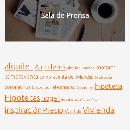
Sala de Prensa
alquiler
Alquileres
comprar
alquiler vivienda
compraventa
compraventa de viviendas
Construcción
hipoteca
coronavirus
electricidad
Gobierno
Decoración
Hipotecas
hogar
INE
hogares españoles
Vivienda
inspiración
Precio
Ventas