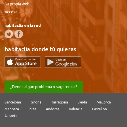
Su propia web
Acceso
habitaclia en la red
habitaclia donde tú quieras
¿Tienes algún problema o sugerencia?
Barcelona
Girona
Tarragona
Lleida
Mallorca
Menorca
Ibiza
Andorra
Valencia
Castellón
Alicante