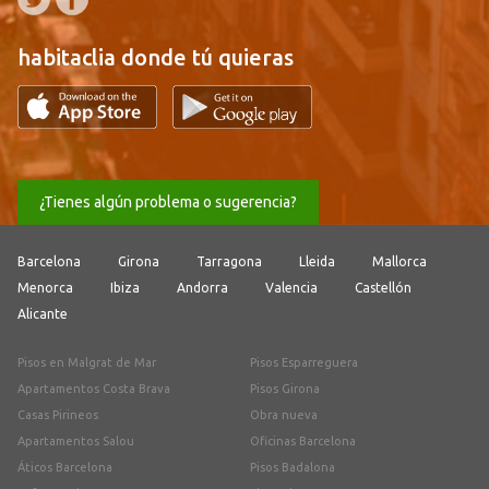
habitaclia donde tú quieras
¿Tienes algún problema o sugerencia?
Barcelona
Girona
Tarragona
Lleida
Mallorca
Menorca
Ibiza
Andorra
Valencia
Castellón
Alicante
Pisos en Malgrat de Mar
Pisos Esparreguera
Apartamentos Costa Brava
Pisos Girona
Casas Pirineos
Obra nueva
Apartamentos Salou
Oficinas Barcelona
Áticos Barcelona
Pisos Badalona