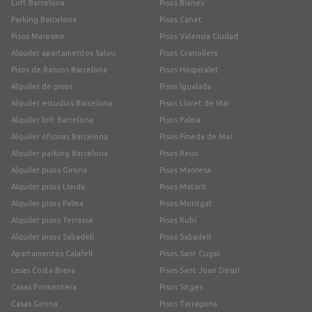
Loft Barcelona
Pisos Blanes
Parking Barcelona
Pisos Canet
Pisos Maresme
Pisos Valencia Ciudad
Alquiler apartamentos Salou
Pisos Granollers
Pisos de Bancos Barcelona
Pisos Hospitalet
Alquiler de pisos
Pisos Igualada
Alquiler estudios Barcelona
Pisos Lloret de Mar
Alquiler loft Barcelona
Pisos Palma
Alquiler oficinas Barcelona
Pisos Pineda de Mar
Alquiler parking Barcelona
Pisos Reus
Alquiler pisos Girona
Pisos Manresa
Alquiler pisos Lleida
Pisos Mataró
Alquiler pisos Palma
Pisos Montgat
Alquiler pisos Terrassa
Pisos Rubí
Alquiler pisos Sabadell
Pisos Sabadell
Apartamentos Calafell
Pisos Sant Cugat
casas Costa Brava
Pisos Sant Joan Despí
Casas Formentera
Pisos Sitges
Casas Girona
Pisos Tarragona