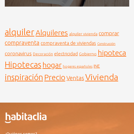
alquiler
Alquileres
comprar
alquiler vivienda
compraventa
compraventa de viviendas
Construcción
hipoteca
coronavirus
electricidad
Gobierno
Decoración
Hipotecas
hogar
INE
hogares españoles
Vivienda
inspiración
Precio
Ventas