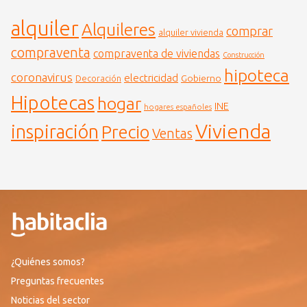
alquiler
Alquileres
comprar
alquiler vivienda
compraventa
compraventa de viviendas
Construcción
hipoteca
coronavirus
electricidad
Gobierno
Decoración
Hipotecas
hogar
INE
hogares españoles
Vivienda
inspiración
Precio
Ventas
¿Quiénes somos?
Preguntas frecuentes
Noticias del sector