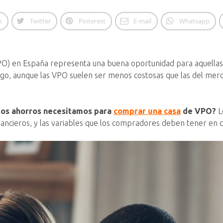
k
Twitter
Pinterest
E-mail
Whatsapp
(VPO) en España representa una buena oportunidad para aquella
rgo, aunque las VPO suelen ser menos costosas que las del mer
tos ahorros necesitamos para
comprar una casa
de VPO?
L
 financieros, y las variables que los compradores deben tener en 