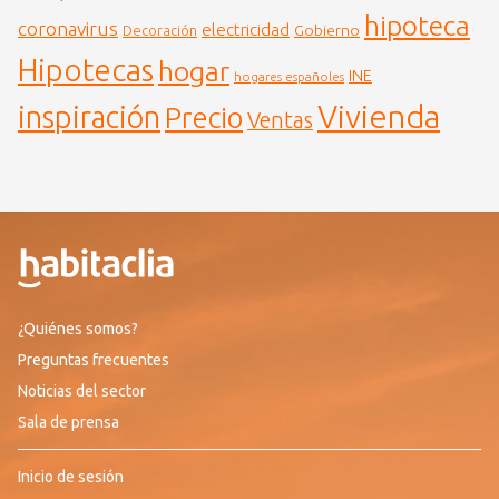
hipoteca
coronavirus
electricidad
Gobierno
Decoración
Hipotecas
hogar
INE
hogares españoles
Vivienda
inspiración
Precio
Ventas
¿Quiénes somos?
Preguntas frecuentes
Noticias del sector
Sala de prensa
Inicio de sesión