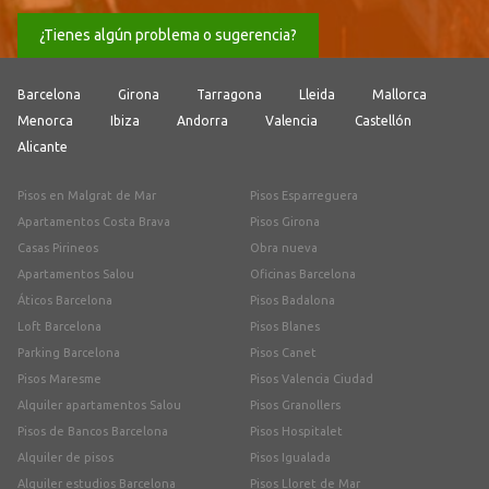
¿Tienes algún problema o sugerencia?
Barcelona
Girona
Tarragona
Lleida
Mallorca
Menorca
Ibiza
Andorra
Valencia
Castellón
Alicante
Pisos en Malgrat de Mar
Pisos Esparreguera
Apartamentos Costa Brava
Pisos Girona
Casas Pirineos
Obra nueva
Apartamentos Salou
Oficinas Barcelona
Áticos Barcelona
Pisos Badalona
Loft Barcelona
Pisos Blanes
Parking Barcelona
Pisos Canet
Pisos Maresme
Pisos Valencia Ciudad
Alquiler apartamentos Salou
Pisos Granollers
Pisos de Bancos Barcelona
Pisos Hospitalet
Alquiler de pisos
Pisos Igualada
Alquiler estudios Barcelona
Pisos Lloret de Mar