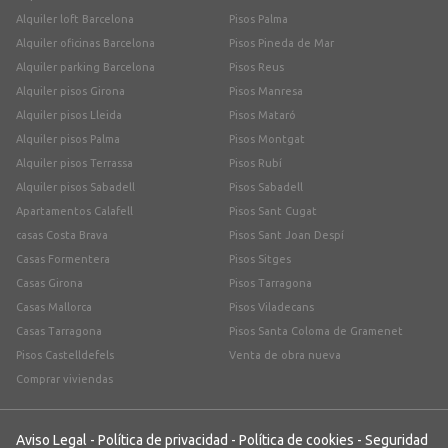
Alquiler loft Barcelona
Pisos Palma
Alquiler oficinas Barcelona
Pisos Pineda de Mar
Alquiler parking Barcelona
Pisos Reus
Alquiler pisos Girona
Pisos Manresa
Alquiler pisos Lleida
Pisos Mataró
Alquiler pisos Palma
Pisos Montgat
Alquiler pisos Terrassa
Pisos Rubí
Alquiler pisos Sabadell
Pisos Sabadell
Apartamentos Calafell
Pisos Sant Cugat
casas Costa Brava
Pisos Sant Joan Despí
Casas Formentera
Pisos Sitges
Casas Girona
Pisos Tarragona
Casas Mallorca
Pisos Viladecans
Casas Tarragona
Pisos Santa Coloma de Gramenet
Pisos Castelldefels
Venta de obra nueva
Comprar viviendas
Aviso Legal
-
Política de privacidad
-
Política de cookies
-
Seguridad