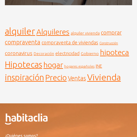
alquiler
Alquileres
comprar
alquiler vivienda
compraventa
compraventa de viviendas
Construcción
hipoteca
coronavirus
electricidad
Gobierno
Decoración
Hipotecas
hogar
INE
hogares españoles
Vivienda
inspiración
Precio
Ventas
¿Quiénes somos?