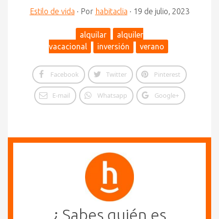
Estilo de vida
·
Por
habitaclia
·
19 de julio, 2023
alquilar
alquiler
vacacional
inversión
verano
Facebook
Twitter
Pinterest
E-mail
Whatsapp
Google+
¿ Sabes quién es