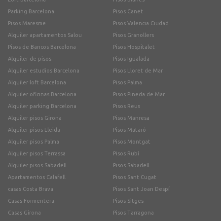
Parking Barcelona
Pisos Canet
Pisos Maresme
Pisos Valencia Ciudad
Alquiler apartamentos Salou
Pisos Granollers
Pisos de Bancos Barcelona
Pisos Hospitalet
Alquiler de pisos
Pisos Igualada
Alquiler estudios Barcelona
Pisos Lloret de Mar
Alquiler loft Barcelona
Pisos Palma
Alquiler oficinas Barcelona
Pisos Pineda de Mar
Alquiler parking Barcelona
Pisos Reus
Alquiler pisos Girona
Pisos Manresa
Alquiler pisos Lleida
Pisos Mataró
Alquiler pisos Palma
Pisos Montgat
Alquiler pisos Terrassa
Pisos Rubí
Alquiler pisos Sabadell
Pisos Sabadell
Apartamentos Calafell
Pisos Sant Cugat
casas Costa Brava
Pisos Sant Joan Despí
Casas Formentera
Pisos Sitges
Casas Girona
Pisos Tarragona