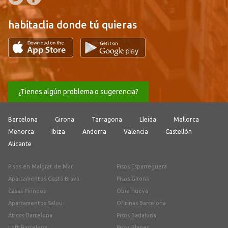
habitaclia donde tú quieras
¿Tienes algún problema o sugerencia?
Barcelona
Girona
Tarragona
Lleida
Mallorca
Menorca
Ibiza
Andorra
Valencia
Castellón
Alicante
Pisos en Malgrat de Mar
Pisos Esparreguera
Apartamentos Costa Brava
Pisos Girona
Casas Pirineos
Obra nueva
Apartamentos Salou
Oficinas Barcelona
Áticos Barcelona
Pisos Badalona
Loft Barcelona
Pisos Blanes