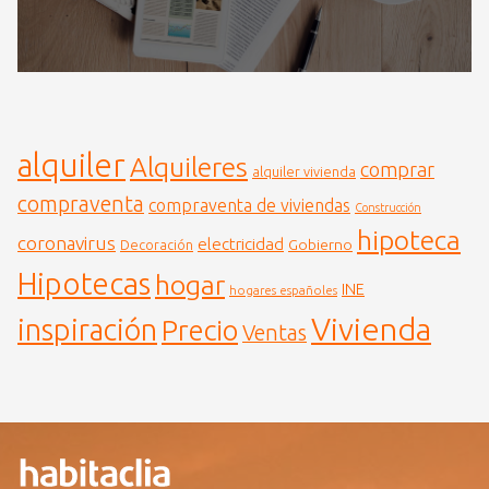
alquiler
Alquileres
comprar
alquiler vivienda
compraventa
compraventa de viviendas
Construcción
hipoteca
coronavirus
electricidad
Gobierno
Decoración
Hipotecas
hogar
INE
hogares españoles
Vivienda
inspiración
Precio
Ventas