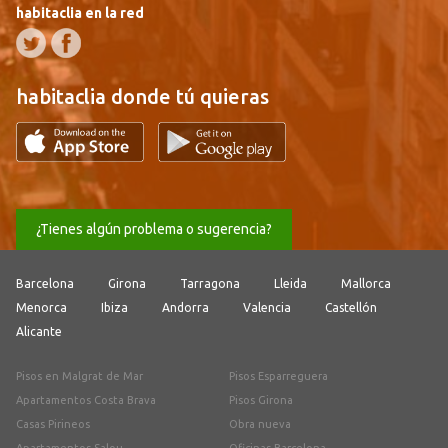
habitaclia en la red
habitaclia donde tú quieras
¿Tienes algún problema o sugerencia?
Barcelona
Girona
Tarragona
Lleida
Mallorca
Menorca
Ibiza
Andorra
Valencia
Castellón
Alicante
Pisos en Malgrat de Mar
Pisos Esparreguera
Apartamentos Costa Brava
Pisos Girona
Casas Pirineos
Obra nueva
Apartamentos Salou
Oficinas Barcelona