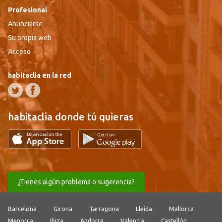
Profesional
Anunciarse
Su propia web
Acceso
habitaclia en la red
habitaclia donde tú quieras
¿Tienes algún problema o sugerencia?
Barcelona
Girona
Tarragona
Lleida
Mallorca
Menorca
Ibiza
Andorra
Valencia
Castellón