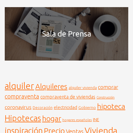
Sala de Prensa
alquiler
Alquileres
comprar
alquiler vivienda
compraventa
compraventa de viviendas
Construcción
hipoteca
coronavirus
electricidad
Gobierno
Decoración
Hipotecas
hogar
INE
hogares españoles
Vivienda
inspiración
Precio
Ventas