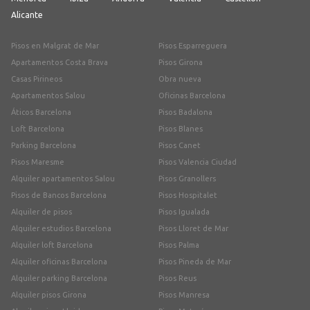
Alicante
Pisos en Malgrat de Mar
Pisos Esparreguera
Apartamentos Costa Brava
Pisos Girona
Casas Pirineos
Obra nueva
Apartamentos Salou
Oficinas Barcelona
Áticos Barcelona
Pisos Badalona
Loft Barcelona
Pisos Blanes
Parking Barcelona
Pisos Canet
Pisos Maresme
Pisos Valencia Ciudad
Alquiler apartamentos Salou
Pisos Granollers
Pisos de Bancos Barcelona
Pisos Hospitalet
Alquiler de pisos
Pisos Igualada
Alquiler estudios Barcelona
Pisos Lloret de Mar
Alquiler loft Barcelona
Pisos Palma
Alquiler oficinas Barcelona
Pisos Pineda de Mar
Alquiler parking Barcelona
Pisos Reus
Alquiler pisos Girona
Pisos Manresa