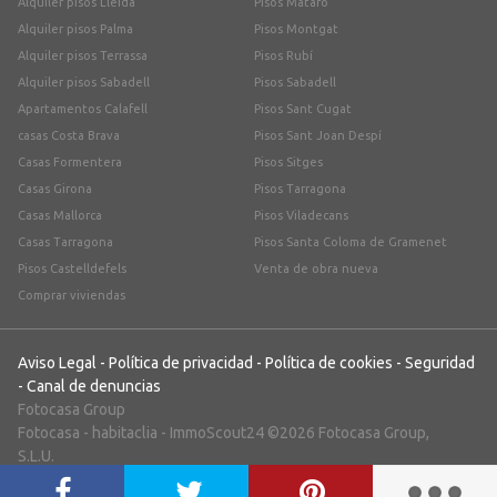
Alquiler pisos Lleida
Pisos Mataró
Alquiler pisos Palma
Pisos Montgat
Alquiler pisos Terrassa
Pisos Rubí
Alquiler pisos Sabadell
Pisos Sabadell
Apartamentos Calafell
Pisos Sant Cugat
casas Costa Brava
Pisos Sant Joan Despí
Casas Formentera
Pisos Sitges
Casas Girona
Pisos Tarragona
Casas Mallorca
Pisos Viladecans
Casas Tarragona
Pisos Santa Coloma de Gramenet
Pisos Castelldefels
Venta de obra nueva
Comprar viviendas
Aviso Legal
-
Política de privacidad
-
Política de cookies
-
Seguridad
-
Canal de denuncias
Fotocasa Group
Fotocasa
-
habitaclia
-
ImmoScout24
©2026 Fotocasa Group,
S.L.U.
;)