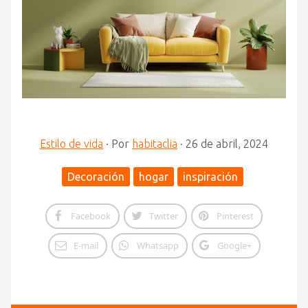
Estilo de vida
·
Por
habitaclia
·
26 de abril, 2024
Decoración
hogar
inspiración
Facebook
Twitter
Pinterest
E-mail
Whatsapp
Google+