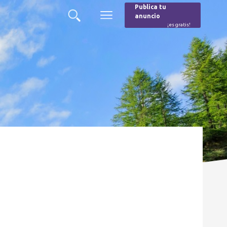
Publica tu
anuncio
Buscar
Menú
¡es gratis!
Burger