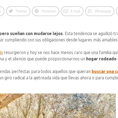
k
Twitter
Pinterest
E-mail
Whatsapp
 pero sueñan con mudarse lejos
. Esta tendencia se agudizó 
uir cumpliendo con sus obligaciones desde lugares más amables
da
resurgieron y hoy se nos hace menos raro que una familia qu
alma y el silencio que puede proporcionarnos un
hogar rodeado 
iendas perfectas para todos aquellos que quieran
buscar una c
un giro radical a la ajetreada vida que llevas ahora o para cump