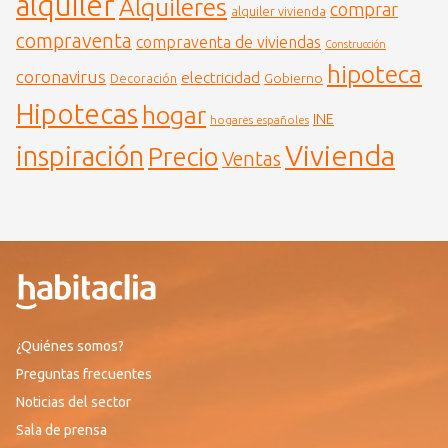
alquiler
Alquileres
comprar
alquiler vivienda
compraventa
compraventa de viviendas
Construcción
hipoteca
coronavirus
electricidad
Gobierno
Decoración
Hipotecas
hogar
INE
hogares españoles
Vivienda
inspiración
Precio
Ventas
¿Quiénes somos?
Preguntas frecuentes
Noticias del sector
Sala de prensa