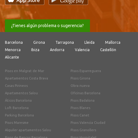
¿Tienes algún problema o sugerencia?
Barcelona
Girona
Tarragona
Lleida
Mallorca
Menorca
Ibiza
Andorra
Valencia
Castellón
Alicante
Pisos en Malgrat de Mar
Pisos Esparreguera
Apartamentos Costa Brava
Pisos Girona
Casas Pirineos
Obra nueva
Apartamentos Salou
Oficinas Barcelona
Áticos Barcelona
Pisos Badalona
Loft Barcelona
Pisos Blanes
Parking Barcelona
Pisos Canet
Pisos Maresme
Pisos Valencia Ciudad
Alquiler apartamentos Salou
Pisos Granollers
Pisos de Bancos Barcelona
Pisos Hospitalet