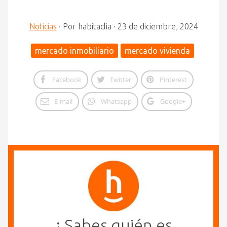
Noticias
·
Por
habitaclia
·
23 de diciembre, 2024
mercado inmobiliario
mercado vivienda
Facebook
Twitter
Pinterest
E-mail
Whatsapp
Google+
¿ Sabes quién es