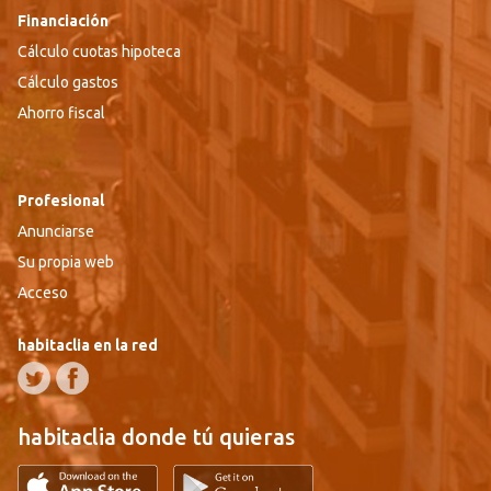
Financiación
Cálculo cuotas hipoteca
Cálculo gastos
Ahorro fiscal
Profesional
Anunciarse
Su propia web
Acceso
habitaclia en la red
habitaclia donde tú quieras