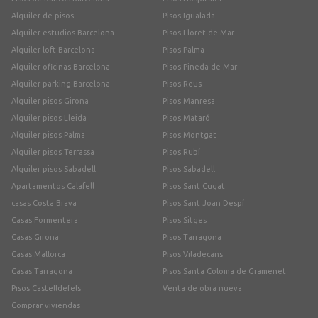
Alquiler de pisos
Pisos Igualada
Alquiler estudios Barcelona
Pisos Lloret de Mar
Alquiler loft Barcelona
Pisos Palma
Alquiler oficinas Barcelona
Pisos Pineda de Mar
Alquiler parking Barcelona
Pisos Reus
Alquiler pisos Girona
Pisos Manresa
Alquiler pisos Lleida
Pisos Mataró
Alquiler pisos Palma
Pisos Montgat
Alquiler pisos Terrassa
Pisos Rubí
Alquiler pisos Sabadell
Pisos Sabadell
Apartamentos Calafell
Pisos Sant Cugat
casas Costa Brava
Pisos Sant Joan Despí
Casas Formentera
Pisos Sitges
Casas Girona
Pisos Tarragona
Casas Mallorca
Pisos Viladecans
Casas Tarragona
Pisos Santa Coloma de Gramenet
Pisos Castelldefels
Venta de obra nueva
Comprar viviendas