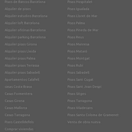
Pisos de Bancos Barcelona
Pisos Hospitalet
Alquiler de pisos
Pisos Igualada
Alquiler estudios Barcelona
Pisos Lloret de Mar
Alquiler loft Barcelona
Pisos Palma
Alquiler oficinas Barcelona
Pisos Pineda de Mar
Alquiler parking Barcelona
Pisos Reus
Alquiler pisos Girona
Pisos Manresa
Alquiler pisos Lleida
Pisos Mataró
Alquiler pisos Palma
Pisos Montgat
Alquiler pisos Terrassa
Pisos Rubí
Alquiler pisos Sabadell
Pisos Sabadell
Apartamentos Calafell
Pisos Sant Cugat
casas Costa Brava
Pisos Sant Joan Despí
Casas Formentera
Pisos Sitges
Casas Girona
Pisos Tarragona
Casas Mallorca
Pisos Viladecans
Casas Tarragona
Pisos Santa Coloma de Gramenet
Pisos Castelldefels
Venta de obra nueva
Comprar viviendas