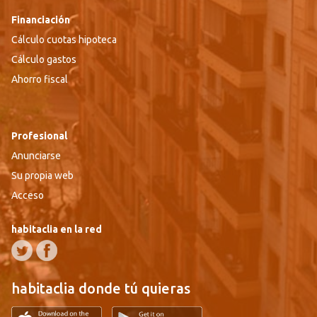
Financiación
Cálculo cuotas hipoteca
Cálculo gastos
Ahorro fiscal
Profesional
Anunciarse
Su propia web
Acceso
habitaclia en la red
habitaclia donde tú quieras