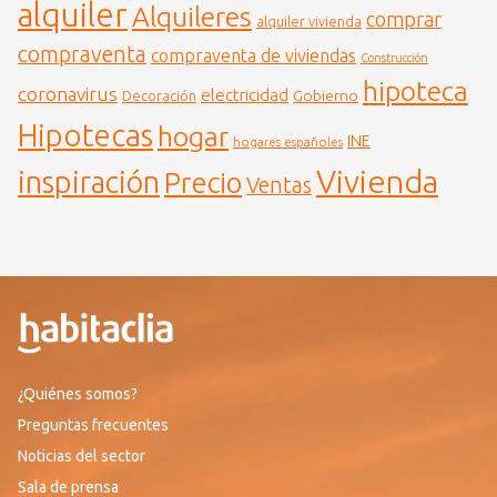
alquiler
Alquileres
comprar
alquiler vivienda
compraventa
compraventa de viviendas
Construcción
hipoteca
coronavirus
electricidad
Gobierno
Decoración
Hipotecas
hogar
INE
hogares españoles
Vivienda
inspiración
Precio
Ventas
¿Quiénes somos?
Preguntas frecuentes
Noticias del sector
Sala de prensa