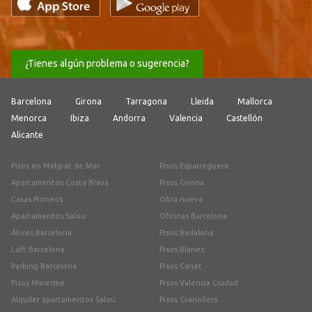
¿Tienes algún problema o sugerencia?
Barcelona
Girona
Tarragona
Lleida
Mallorca
Menorca
Ibiza
Andorra
Valencia
Castellón
Alicante
Pisos en Malgrat de Mar
Pisos Esparreguera
Apartamentos Costa Brava
Pisos Girona
Casas Pirineos
Obra nueva
Apartamentos Salou
Oficinas Barcelona
Áticos Barcelona
Pisos Badalona
Loft Barcelona
Pisos Blanes
Parking Barcelona
Pisos Canet
Pisos Maresme
Pisos Valencia Ciudad
Alquiler apartamentos Salou
Pisos Granollers