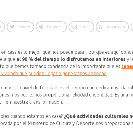
k
Twitter
Pinterest
E-mail
Whatsapp
to en casa es lo mejor que nos puede pasar, porque es aquí don
vela que
el 90 % del tiempo lo disfrutamos en interiores
y l
anto que hemos tomado conciencia de lo importante que es
tener
a vivienda que pueden llegar a generarnos ansiedad
.
 nuestro nivel de felicidad, es el tiempo que dedicamos a la cu
ones) nos nutre, nos proporciona felicidad e identidad. Es un
buir en nuestra transformación.
ñoles cuando estamos en casa?
¿Qué actividades culturales n
borada por el Ministerio de Cultura y Deporte nos proporciona al