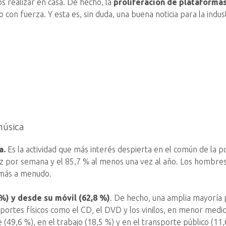
s realizar en casa. De hecho, la
proliferación de plataforma
con fuerza. Y esta es, sin duda, una buena noticia para la indust
música
a.
Es la actividad que más interés despierta en el común de la p
ez por semana y el 85,7 % al menos una vez al año. Los hombres
n más a menudo.
 %) y desde su móvil (62,8 %)
. De hecho, una amplia mayoría p
oportes físicos como el CD, el DVD y los vinilos, en menor med
(49,6 %), en el trabajo (18,5 %) y en el transporte público (11,