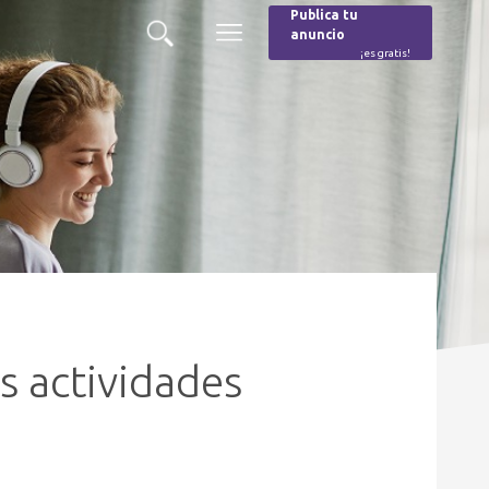
Publica tu
anuncio
Buscar
Menú
¡es gratis!
Burger
as actividades